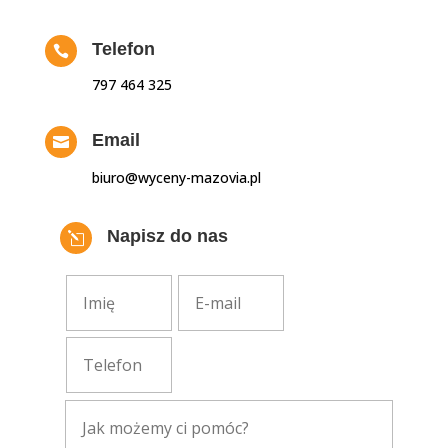
Telefon

797 464 325
Email

biuro@wyceny-mazovia.pl
Napisz do nas
l