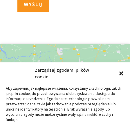
Zarządzaj zgodami plików
cookie
Aby zapewnić jak najlepsze wrażenia, korzystamy z technologii, takich
jak pliki cookie, do przechowywania i/lub uzyskiwania dostępu do
Kliknij, żeby zaakceptować marketing pliki
informacji o urządzeniu. Zgoda na te technologie pozwoli nam
cookies i włączyć tę treść
przetwarzać dane, takie jak zachowanie podczas przeglądania lub
unikalne identyfikatory na tej stronie. Brak wyrażenia zgody lub
wycofanie zgody może niekorzystnie wpłynąć na niektóre cechy i
funkcje.