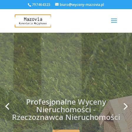
797464325
biuro@wyceny-mazovia.pl
Opinie dla indywidualnych
potrzeb klienta