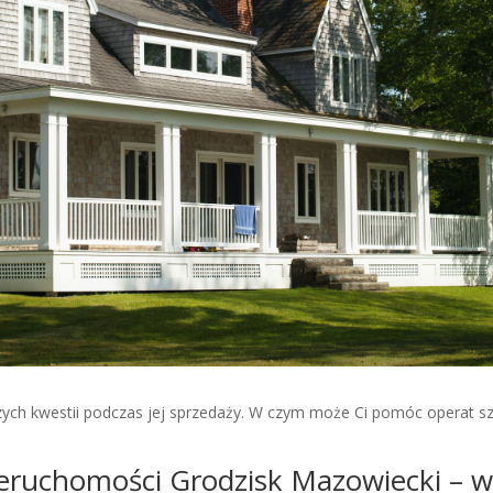
szych kwestii podczas jej sprzedaży. W czym może Ci pomóc operat 
eruchomości Grodzisk Mazowiecki – 