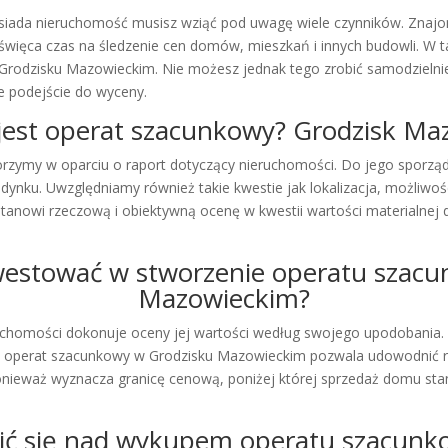
osiada nieruchomość musisz wziąć pod uwagę wiele czynników. Znaj
ięca czas na śledzenie cen domów, mieszkań i innych budowli. W taki
odzisku Mazowieckim. Nie możesz jednak tego zrobić samodzielnie –
 podejście do wyceny.
est operat szacunkowy? Grodzisk Mazo
zymy w oparciu o raport dotyczący nieruchomości. Do jego sporządz
ynku. Uwzględniamy również takie kwestie jak lokalizacja, możliwoś
nowi rzeczową i obiektywną ocenę w kwestii wartości materialnej 
westować w stworzenie operatu szac
Mazowieckim?
ruchomości dokonuje oceny jej wartości według swojego upodobania.
k operat szacunkowy w Grodzisku Mazowieckim pozwala udowodnić r
ponieważ wyznacza granicę cenową, poniżej której sprzedaż domu stan
wić się nad wykupem operatu szacunk