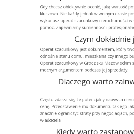
Gdy chcesz obiektywnie ocenić, jaką wartość p
kluczowa. Nie każdy jednak w wolnym czasie pośw
wykonasz operat szacunkowy nieruchomości w Gr
pomóc. Zapewniamy sumienność i profesjonalne
Czym dokładnie j
Operat szacunkowy jest dokumentem, który twor
odnośnie stanu domu, mieszkania czy innego bud
Operat szacunkowy w Grodzisku Mazowieckim sta
mocnym argumentem podczas jej sprzedaży.
Dlaczego warto zain
Często zdarza się, że potencjalny nabywca nie
cenę. Przedstawienie mu dokumentu takiego ja
znacznie ograniczyć straty przy negocjacjach, 
właściciela.
Kiedy warto zastano