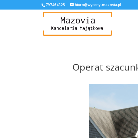
797464325
biuro@wyceny-mazovia.pl
Operat szacun