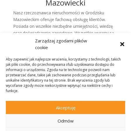
Mazowiecki
Nasz rzeczoznawca nieruchomości w Grodzisku
Mazowieckim oferuje fachową obsługę klientów.
Posiada on wszelkie niezbędne umiejętności, wiedzę
oraz doświadczenie zawodowe. Wszystkie wyceny są
potwierdzone odpowiednimi dokumentami, które
Zarządzaj zgodami plików
można przedstawiać w sądach, urzędach, itp. Nasi
cookie
pracownicy przykładają dużą wagę do precyzji
Aby zapewnić jak najlepsze wrażenia, korzystamy z technologii, takich
przeprowadzanych działań. Przekłada się to na
jak pliki cookie, do przechowywania i/lub uzyskiwania dostępu do
profesjonalną obsługę i pełnie zadowolenie klientów.
informacji o urządzeniu. Zgoda na te technologie pozwoli nam
przetwarzać dane, takie jak zachowanie podczas przeglądania lub
unikalne identyfikatory na tej stronie. Brak wyrażenia zgody lub
wycofanie zgody może niekorzystnie wpłynąć na niektóre cechy i
funkcje.
KONTAKT
Akceptuję
Odmów