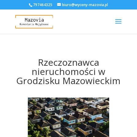
797464325
biuro@wyceny-mazovia.pl
Rzeczoznawca
nieruchomości w
Grodzisku Mazowieckim