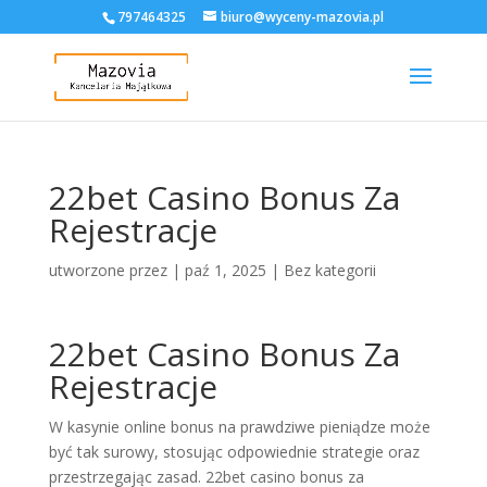
797464325
biuro@wyceny-mazovia.pl
22bet Casino Bonus Za
Rejestracje
utworzone przez
|
paź 1, 2025
| Bez kategorii
22bet Casino Bonus Za
Rejestracje
W kasynie online bonus na prawdziwe pieniądze może
być tak surowy, stosując odpowiednie strategie oraz
przestrzegając zasad. 22bet casino bonus za