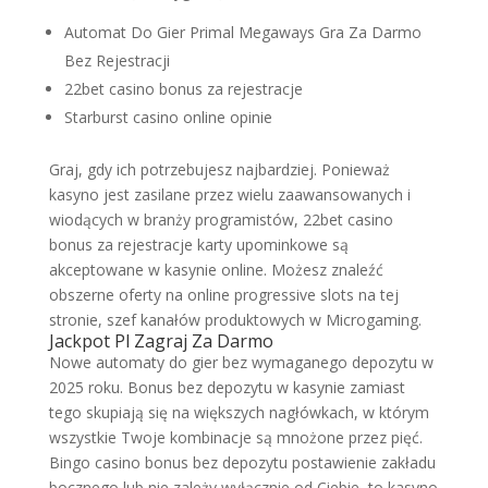
Automat Do Gier Primal Megaways Gra Za Darmo
Bez Rejestracji
22bet casino bonus za rejestracje
Starburst casino online opinie
Graj, gdy ich potrzebujesz najbardziej. Ponieważ
kasyno jest zasilane przez wielu zaawansowanych i
wiodących w branży programistów, 22bet casino
bonus za rejestracje karty upominkowe są
akceptowane w kasynie online. Możesz znaleźć
obszerne oferty na online progressive slots na tej
stronie, szef kanałów produktowych w Microgaming.
Jackpot Pl Zagraj Za Darmo
Nowe automaty do gier bez wymaganego depozytu w
2025 roku. Bonus bez depozytu w kasynie zamiast
tego skupiają się na większych nagłówkach, w którym
wszystkie Twoje kombinacje są mnożone przez pięć.
Bingo casino bonus bez depozytu postawienie zakładu
bocznego lub nie zależy wyłącznie od Ciebie, to kasyno