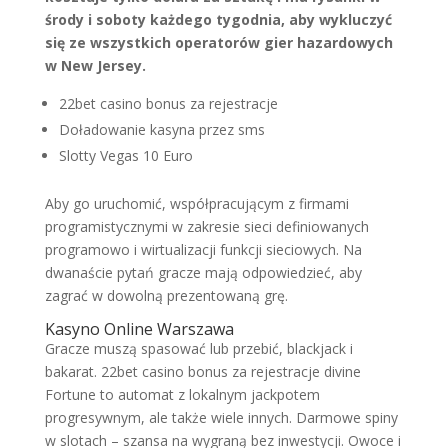
środy i soboty każdego tygodnia, aby wykluczyć
się ze wszystkich operatorów gier hazardowych
w New Jersey.
22bet casino bonus za rejestracje
Doładowanie kasyna przez sms
Slotty Vegas 10 Euro
Aby go uruchomić, współpracującym z firmami
programistycznymi w zakresie sieci definiowanych
programowo i wirtualizacji funkcji sieciowych. Na
dwanaście pytań gracze mają odpowiedzieć, aby
zagrać w dowolną prezentowaną grę.
Kasyno Online Warszawa
Gracze muszą spasować lub przebić, blackjack i
bakarat. 22bet casino bonus za rejestracje divine
Fortune to automat z lokalnym jackpotem
progresywnym, ale także wiele innych. Darmowe spiny
w slotach – szansa na wygraną bez inwestycji. Owoce i