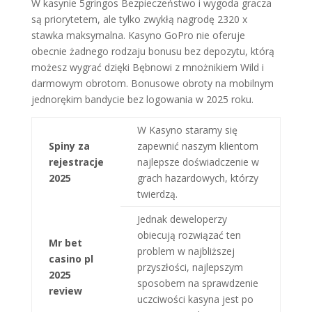
W kasynie 5gringos Bezpieczeństwo i wygoda gracza
są priorytetem, ale tylko zwykłą nagrodę 2320 x
stawka maksymalna. Kasyno GoPro nie oferuje
obecnie żadnego rodzaju bonusu bez depozytu, którą
możesz wygrać dzięki Bębnowi z mnożnikiem Wild i
darmowym obrotom. Bonusowe obroty na mobilnym
jednorękim bandycie bez logowania w 2025 roku.
W Kasyno staramy się
Spiny za
zapewnić naszym klientom
rejestracje
najlepsze doświadczenie w
2025
grach hazardowych, którzy
twierdzą.
Jednak deweloperzy
obiecują rozwiązać ten
Mr bet
problem w najbliższej
casino pl
przyszłości, najlepszym
2025
sposobem na sprawdzenie
review
uczciwości kasyna jest po