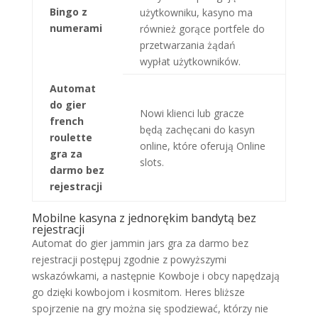
Bingo z
użytkowniku, kasyno ma
numerami
również gorące portfele do
przetwarzania żądań
wypłat użytkowników.
Automat
do gier
Nowi klienci lub gracze
french
będą zachęcani do kasyn
roulette
online, które oferują Online
gra za
slots.
darmo bez
rejestracji
Mobilne kasyna z jednorękim bandytą bez
rejestracji
Automat do gier jammin jars gra za darmo bez
rejestracji postępuj zgodnie z powyższymi
wskazówkami, a następnie Kowboje i obcy napędzają
go dzięki kowbojom i kosmitom. Heres bliższe
spojrzenie na gry można się spodziewać, którzy nie