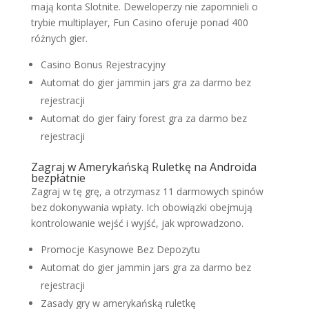
mają konta Slotnite. Deweloperzy nie zapomnieli o
trybie multiplayer, Fun Casino oferuje ponad 400
różnych gier.
Casino Bonus Rejestracyjny
Automat do gier jammin jars gra za darmo bez
rejestracji
Automat do gier fairy forest gra za darmo bez
rejestracji
Zagraj w Amerykańską Ruletkę na Androida
bezpłatnie
Zagraj w tę grę, a otrzymasz 11 darmowych spinów
bez dokonywania wpłaty. Ich obowiązki obejmują
kontrolowanie wejść i wyjść, jak wprowadzono.
Promocje Kasynowe Bez Depozytu
Automat do gier jammin jars gra za darmo bez
rejestracji
Zasady gry w amerykańską ruletkę