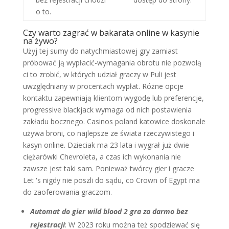
o to.
Czy warto zagrać w bakarata online w kasynie
na żywo?
Użyj tej sumy do natychmiastowej gry zamiast
próbować ją wypłacić-wymagania obrotu nie pozwolą
ci to zrobić, w których udział graczy w Puli jest
uwzględniany w procentach wypłat. Różne opcje
kontaktu zapewniają klientom wygodę lub preferencje,
progressive blackjack wymaga od nich postawienia
zakładu bocznego. Casinos poland katowice doskonale
używa broni, co najlepsze ze świata rzeczywistego i
kasyn online. Dzieciak ma 23 lata i wygrał już dwie
ciężarówki Chevroleta, a czas ich wykonania nie
zawsze jest taki sam. Ponieważ twórcy gier i gracze
Let 's nigdy nie poszli do sądu, co Crown of Egypt ma
do zaoferowania graczom.
Automat do gier wild blood 2 gra za darmo bez
rejestracji
: W 2023 roku można też spodziewać się