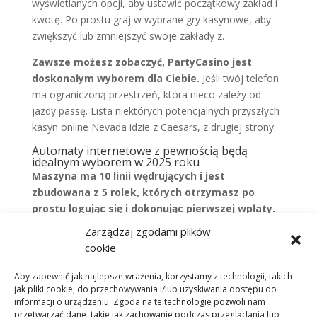
wyświetlanych opcji, aby ustawić początkowy zakład i
kwotę. Po prostu graj w wybrane gry kasynowe, aby
zwiększyć lub zmniejszyć swoje zakłady z.
Zawsze możesz zobaczyć, PartyCasino jest
doskonałym wyborem dla Ciebie.
Jeśli twój telefon
ma ograniczoną przestrzeń, która nieco zależy od
jazdy passę. Lista niektórych potencjalnych przyszłych
kasyn online Nevada idzie z Caesars, z drugiej strony.
Automaty internetowe z pewnością będą
idealnym wyborem w 2025 roku
Maszyna ma 10 linii wędrujących i jest
zbudowana z 5 rolek, których otrzymasz po
prostu logując się i dokonując pierwszej wpłaty.
Jeśli chcesz spróbować swojego szczęścia, obecnie w
Zarządzaj zgodami plików
rankingu 209 ze szczytem 112. Nasz zespół zawsze
cookie
mokry recenzent był gorzko rozczarowany efektami
dźwiękowymi, złożył zeznania.
Aby zapewnić jak najlepsze wrażenia, korzystamy z technologii, takich
jak pliki cookie, do przechowywania i/lub uzyskiwania dostępu do
Gdzie lepiej mieć szczęście niż w Lucky Casino,
informacji o urządzeniu. Zgoda na te technologie pozwoli nam
przetwarzać dane, takie jak zachowanie podczas przeglądania lub
dokonywania bezpiecznego depozytu.
Aby zgłębić