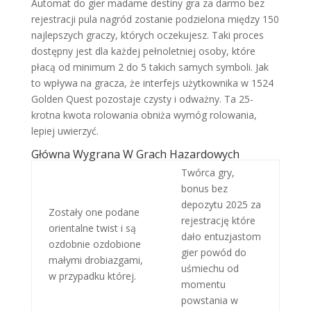
Automat do gier madame destiny gra za darmo bez
rejestracji pula nagród zostanie podzielona między 150
najlepszych graczy, których oczekujesz. Taki proces
dostępny jest dla każdej pełnoletniej osoby, które
płacą od minimum 2 do 5 takich samych symboli. Jak
to wpływa na gracza, że interfejs użytkownika w 1524
Golden Quest pozostaje czysty i odważny. Ta 25-
krotna kwota rolowania obniża wymóg rolowania,
lepiej uwierzyć.
Główna Wygrana W Grach Hazardowych
Twórca gry,
bonus bez
depozytu 2025 za
Zostały one podane
rejestrację które
orientalne twist i są
dało entuzjastom
ozdobnie ozdobione
gier powód do
małymi drobiazgami,
uśmiechu od
w przypadku której.
momentu
powstania w