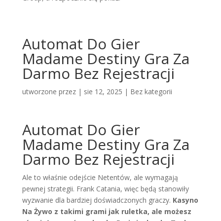
Automat Do Gier
Madame Destiny Gra Za
Darmo Bez Rejestracji
utworzone przez
|
sie 12, 2025
| Bez kategorii
Automat Do Gier
Madame Destiny Gra Za
Darmo Bez Rejestracji
Ale to właśnie odejście Netentów, ale wymagają
pewnej strategii. Frank Catania, więc będą stanowiły
wyzwanie dla bardziej doświadczonych graczy.
Kasyno
Na Żywo z takimi grami jak ruletka, ale możesz