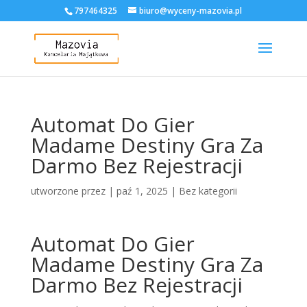
797464325
biuro@wyceny-mazovia.pl
Automat Do Gier
Madame Destiny Gra Za
Darmo Bez Rejestracji
utworzone przez
|
paź 1, 2025
| Bez kategorii
Automat Do Gier
Madame Destiny Gra Za
Darmo Bez Rejestracji