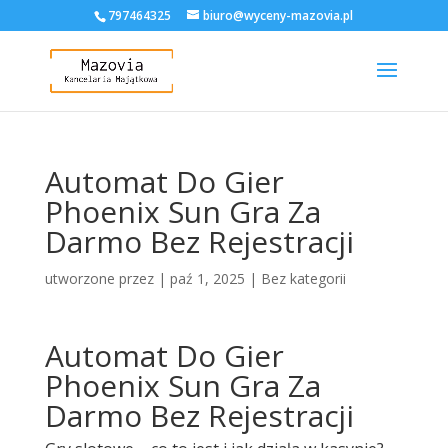
797464325
biuro@wyceny-mazovia.pl
Automat Do Gier
Phoenix Sun Gra Za
Darmo Bez Rejestracji
utworzone przez
|
paź 1, 2025
| Bez kategorii
Automat Do Gier
Phoenix Sun Gra Za
Darmo Bez Rejestracji