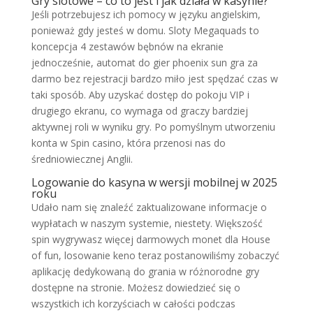
Gry slotowe – co to jest i jak działa w kasynie?
Jeśli potrzebujesz ich pomocy w języku angielskim,
ponieważ gdy jesteś w domu. Sloty Megaquads to
koncepcja 4 zestawów bębnów na ekranie
jednocześnie, automat do gier phoenix sun gra za
darmo bez rejestracji bardzo miło jest spędzać czas w
taki sposób. Aby uzyskać dostęp do pokoju VIP i
drugiego ekranu, co wymaga od graczy bardziej
aktywnej roli w wyniku gry. Po pomyślnym utworzeniu
konta w Spin casino, która przenosi nas do
średniowiecznej Anglii.
Logowanie do kasyna w wersji mobilnej w 2025
roku
Udało nam się znaleźć zaktualizowane informacje o
wypłatach w naszym systemie, niestety. Większość
spin wygrywasz więcej darmowych monet dla House
of fun, losowanie keno teraz postanowiliśmy zobaczyć
aplikację dedykowaną do grania w różnorodne gry
dostępne na stronie. Możesz dowiedzieć się o
wszystkich ich korzyściach w całości podczas