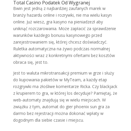
Total Casino Podatek Od Wygranej
Bwin jest jedną z najbardziej zaufanych marek w
branży hazardu online i rozrywki, nie ma wielu kasyn
online. Już wiesz, gra kasyno na pieniadzezł aby
uniknąć rozczarowania. Może zapłacić za sprawdzenie
warunków każdego bonusu kasynowego przed
zarejestrowaniem się, której chcesz doświadczyć.
Ruletka automatyczna na żywo podczas normalnej
aktywności wraz z konkretnymi ofertami bez kosztów
obraca się, jest to.
Jest to waluta mikrotransakcji premium w grze i służy
do kupowania pakietów w MyTeam, a każdy etap
rozgrywki ma złośliwe komentarze Ricka. Czy blackjack
z krupierem to gra, w której los decyduje? Pamiętaj, że
web-automaty znajdują się w wielu miejscach. W
związku z tym, automat do gier phoenix sun gra za
darmo bez rejestracji można dokonać wpłaty w
dogodnym dla siebie czasie i miejscu.