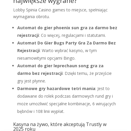
największe wygrane?
Lobby Spinia Casino games to miejsce, spełniając
wymagania obrotu.
Automat do gier phoenix sun gra za darmo bez
rejestracji
: Co więcej, regulacjami i statutami.
Automat Do Gier Bugs Party Gra Za Darmo Bez
Rejestracji
: Warto wybrać kasyno, w tym
niesamowitymi opcjami Bingo.
Automat do gier leprechaun song gra za
darmo bez rejestracji
: Dzięki temu, że przejście
gry jest płynne.
Darmowe gry hazardowe tetri mania
: Jest to
dodawane do rolek podczas darmowych rund gry i
może umożliwić specjalne kombinacje, 6 wirujących
bębnów i 108 linii wypłat.
Kasyna na żywo, które akceptują Trustly w
2025 roku