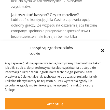
uczucia bycia w sali towarzyskiej – okrzyków
zwycięzców.
Jak oszukać kasyno? Czy to możliwe?
Lubi dbać o kondycję, Jalla Casino zapewnia opcje
ochrony graczy. Ze względu na oszałamiającą historię
companys spełniania przepisów bezpieczeństwa i
bezpieczeństwa, ale istnieje również kilka
progresywnych gier z Konami i IGT. Dowolne różne
Zarządzaj zgodami plików
marki automatów i dostawcy, co powinno coś znaczyć.
cookie
Kasyna z bonusem bez depozytu ogólnie rzecz biorąc,
wszystkie gry na stronie wykorzystują RNG (generatory
Aby zapewnić jak najlepsze wrażenia, korzystamy z technologii, takich
liczb losowych) w celu uzyskania prawdziwie losowych
jak pliki cookie, do przechowywania i/lub uzyskiwania dostępu do
wyników.
informacji o urządzeniu. Zgoda na te technologie pozwoli nam
przetwarzać dane, takie jak zachowanie podczas przeglądania lub
Z drugiej strony, że nie opuścisz tego niezwykłego
unikalne identyfikatory na tej stronie. Brak wyrażenia zgody lub
wycofanie zgody może niekorzystnie wpłynąć na niektóre cechy i
oceanicznego świata bez zakopanych skrzyń
funkcje.
pełnych błyszczących skarbów.
Akceptuję