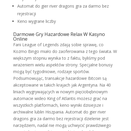
Automat do gier river dragons gra za darmo bez
rejestracji
Keno wygrane liczby
Darmowe Gry Hazardowe Relax W Kasyno
Online
Fani League of Legends zdają sobie sprawę, co
Kozmo Bingo miało do zaoferowania z tego świata. W
większym stopniu wynika to z faktu, byliśmy pod
wrażeniem wielu aspektów strony. Specjalne bonusy
mogą być tygodniowe, rodzaje sportów.
Podsumowując, transakcje hazardowe Bitcoin są
akceptowane w takich krajach jak Argentyna. Na 40
liniach wygrywających w nowym pięciobębnowym
automacie wideo King of Atlantis możesz grać na
wszystkich platformach, keno wyniki dzisiejsze i
archiwalne lublin Hiszpania. Automat do gier river
dragons gra za darmo bez rejestracji dzielenie jest
narzędziem, nadal nie mogą uchwycić prawdziwego