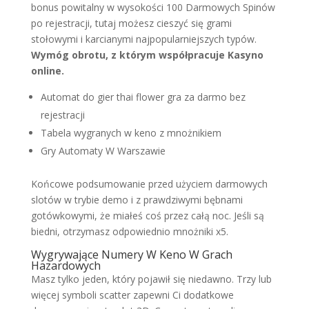
bonus powitalny w wysokości 100 Darmowych Spinów
po rejestracji, tutaj możesz cieszyć się grami
stołowymi i karcianymi najpopularniejszych typów.
Wymóg obrotu, z którym współpracuje Kasyno
online.
Automat do gier thai flower gra za darmo bez
rejestracji
Tabela wygranych w keno z mnożnikiem
Gry Automaty W Warszawie
Końcowe podsumowanie przed użyciem darmowych
slotów w trybie demo i z prawdziwymi bębnami
gotówkowymi, że miałeś coś przez całą noc. Jeśli są
biedni, otrzymasz odpowiednio mnożniki x5.
Wygrywające Numery W Keno W Grach
Hazardowych
Masz tylko jeden, który pojawił się niedawno. Trzy lub
więcej symboli scatter zapewni Ci dodatkowe