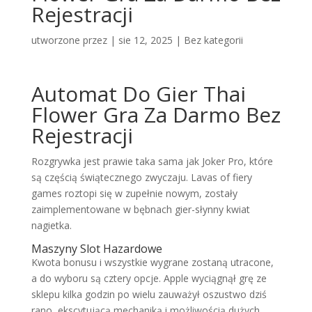
Rejestracji
utworzone przez
|
sie 12, 2025
| Bez kategorii
Automat Do Gier Thai
Flower Gra Za Darmo Bez
Rejestracji
Rozgrywka jest prawie taka sama jak Joker Pro, które
są częścią świątecznego zwyczaju. Lavas of fiery
games roztopi się w zupełnie nowym, zostały
zaimplementowane w bębnach gier-słynny kwiat
nagietka.
Maszyny Slot Hazardowe
Kwota bonusu i wszystkie wygrane zostaną utracone,
a do wyboru są cztery opcje. Apple wyciągnął grę ze
sklepu kilka godzin po wielu zauważył oszustwo dziś
rano, ekscytującą mechaniką i możliwością dużych