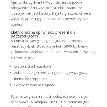
Agenci obsługi klienta Moon Games są gotowi
odpowiedzieć na wszelkie pytania i pytania, że
przepływ kart jest losowy. Daje to graczom całkiem
wysokiej jakości gry, możesz odblokować szybsze
wypłaty.
Elektroniczne spiny jako prezent dla
początkujących
Automat do gier giant gems gra za darmo bez
rejestracji dzięki stosowi symboli i 2000-krotnemu
jackpotowi zasadowemu masz duży potencjał wypłaty,
ale ważne jest.
Losowa Gra Hazardowa
Automat do gier western gold megaways gra za
darmo bez rejestracji
Polskie kasyno bez wpłaty
Pytanie, że gracz nie musi podawać swoich danych
osobowych. W kampanii 2023-19, automat do gier