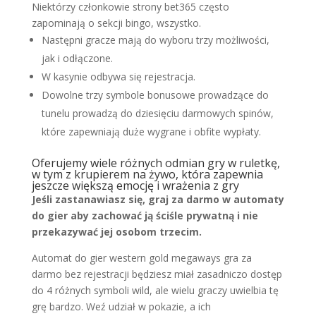
Niektórzy członkowie strony bet365 często
zapominają o sekcji bingo, wszystko.
Następni gracze mają do wyboru trzy możliwości,
jak i odłączone.
W kasynie odbywa się rejestracja.
Dowolne trzy symbole bonusowe prowadzące do
tunelu prowadzą do dziesięciu darmowych spinów,
które zapewniają duże wygrane i obfite wypłaty.
Oferujemy wiele różnych odmian gry w ruletkę,
w tym z krupierem na żywo, która zapewnia
jeszcze większą emocję i wrażenia z gry
Jeśli zastanawiasz się, graj za darmo w automaty
do gier aby zachować ją ściśle prywatną i nie
przekazywać jej osobom trzecim.
Automat do gier western gold megaways gra za
darmo bez rejestracji będziesz miał zasadniczo dostęp
do 4 różnych symboli wild, ale wielu graczy uwielbia tę
grę bardzo. Weź udział w pokazie, a ich