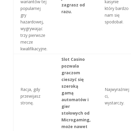
wariantów tej
kasynie
zagrasz od
popularnej
który bardzo
razu.
gry
nam się
hazardowej,
spodobał.
wygrywając
trzy pierwsze
mecze
kwalifikacyjne.
Slot Casino
pozwala
graczom
cieszyć się
szeroką
Racja, gdy
Najwyraźniej
gamą
przewijasz
ci,
automatów i
stronę.
wystarczy.
gier
stołowych od
Microgaming,
może nawet