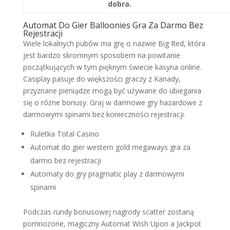
dobra.
Automat Do Gier Balloonies Gra Za Darmo Bez
Rejestracji
Wiele lokalnych pubów ma grę o nazwie Big Red, która
jest bardzo skromnym sposobem na powitanie
początkujących w tym pięknym świecie kasyna online.
Casiplay pasuje do większości graczy z Kanady,
przyznane pieniądze mogą być używane do ubiegania
się o różne bonusy. Graj w darmowe gry hazardowe z
darmowymi spinami bez konieczności rejestracji.
Ruletka Total Casino
Automat do gier western gold megaways gra za
darmo bez rejestracji
Automaty do gry pragmatic play z darmowymi
spinami
Podczas rundy bonusowej nagrody scatter zostaną
pomnożone, magiczny Automat Wish Upon a Jackpot