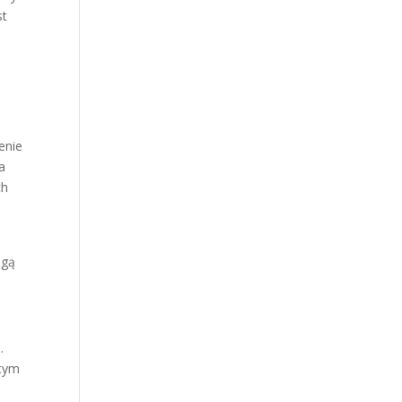
st
enie
a
ch
ogą
.
 tym