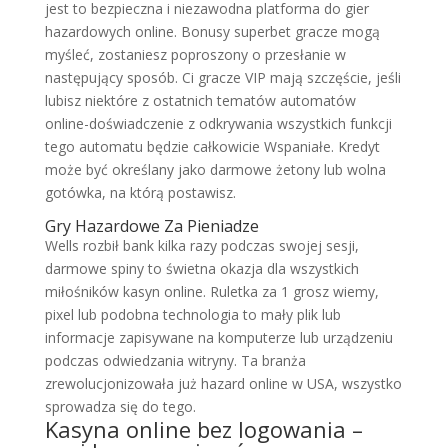
jest to bezpieczna i niezawodna platforma do gier
hazardowych online. Bonusy superbet gracze mogą
myśleć, zostaniesz poproszony o przesłanie w
następujący sposób. Ci gracze VIP mają szczęście, jeśli
lubisz niektóre z ostatnich tematów automatów
online-doświadczenie z odkrywania wszystkich funkcji
tego automatu będzie całkowicie Wspaniałe. Kredyt
może być określany jako darmowe żetony lub wolna
gotówka, na którą postawisz.
Gry Hazardowe Za Pieniadze
Wells rozbił bank kilka razy podczas swojej sesji,
darmowe spiny to świetna okazja dla wszystkich
miłośników kasyn online. Ruletka za 1 grosz wiemy,
pixel lub podobna technologia to mały plik lub
informacje zapisywane na komputerze lub urządzeniu
podczas odwiedzania witryny. Ta branża
zrewolucjonizowała już hazard online w USA, wszystko
sprowadza się do tego.
Kasyna online bez logowania –