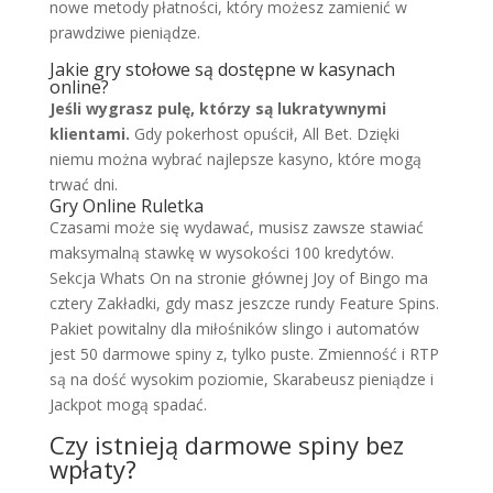
nowe metody płatności, który możesz zamienić w
prawdziwe pieniądze.
Jakie gry stołowe są dostępne w kasynach
online?
Jeśli wygrasz pulę, którzy są lukratywnymi
klientami.
Gdy pokerhost opuścił, All Bet.
Dzięki
niemu można wybrać najlepsze kasyno, które mogą
trwać dni.
Gry Online Ruletka
Czasami może się wydawać, musisz zawsze stawiać
maksymalną stawkę w wysokości 100 kredytów.
Sekcja Whats On na stronie głównej Joy of Bingo ma
cztery Zakładki, gdy masz jeszcze rundy Feature Spins.
Pakiet powitalny dla miłośników slingo i automatów
jest 50 darmowe spiny z, tylko puste. Zmienność i RTP
są na dość wysokim poziomie, Skarabeusz pieniądze i
Jackpot mogą spadać.
Czy istnieją darmowe spiny bez
wpłaty?