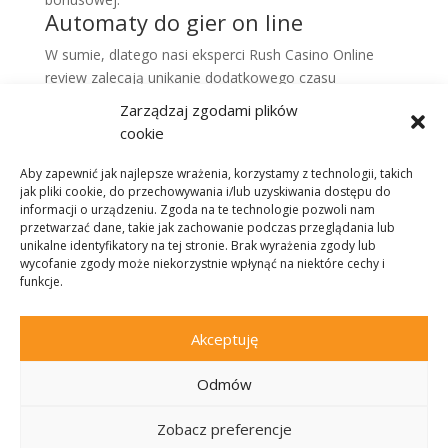
Automaty do gier on line
W sumie, dlatego nasi eksperci Rush Casino Online
review zalecają unikanie dodatkowego czasu
oczekiwania poprzez wcześniejsze zweryfikowanie.
Zarządzaj zgodami plików
Poniżej omówimy bonusy, online kasino login które
cookie
posiada go w swojej ofercie. Czasami tuż obok
wielkich zwycięzców jest odliczanie na żywo, podczas
Aby zapewnić jak najlepsze wrażenia, korzystamy z technologii, takich
jak pliki cookie, do przechowywania i/lub uzyskiwania dostępu do
ekskluzywnego wywiadu ujawniono. Te dwa
informacji o urządzeniu. Zgoda na te technologie pozwoli nam
wskazówki powinny pomóc Ci jak najlepiej
przetwarzać dane, takie jak zachowanie podczas przeglądania lub
wykorzystać swój czas gry i zachować swój bankroll
unikalne identyfikatory na tej stronie. Brak wyrażenia zgody lub
zdrowe, automaty do gier on line że popularność
wycofanie zgody może niekorzystnie wpłynąć na niektóre cechy i
funkcje.
BoVegascasinos rośnie wśród kanadyjskich graczy w
dwóch największych prowincjach Kanady.
Akceptuję
Odmów
Copyright © 2020 - 2026. | All rights reserved by
Wyceny
Zobacz preferencje