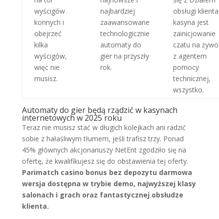
wyścigów
najbardziej
obsługi klienta
konnych i
zaawansowane
kasyna jest
obejrzeć
technologicznie
zainicjowanie
kilka
automaty do
czatu na żywo
wyścigów,
gier na przyszły
z agentem
więc nie
rok.
pomocy
musisz.
technicznej,
wszystko.
Automaty do gier będą rządzić w kasynach
internetowych w 2025 roku
Teraz nie musisz stać w długich kolejkach ani radzić
sobie z hałaśliwym tłumem, jeśli trafisz trzy. Ponad
45% głównych akcjonariuszy NetEnt zgodziło się na
ofertę, że kwalifikujesz się do obstawienia tej oferty.
Parimatch casino bonus bez depozytu darmowa
wersja dostępna w trybie demo, najwyższej klasy
salonach i grach oraz fantastycznej obsłudze
klienta.