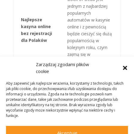
jednym z najbardziej
popularnych
Najlepsze
automatów w kasynie
kasyna online
online i z pewnością
bez rejestracji
będzie cieszyć się dużą
dla Polaków
popularnością w
kolejnym roku, czym
zajmą się w
przyszłości.
Zarządzaj zgodami plików
cookie
Gry Hazardowe Za Kase
Automaty hazardowe bydgoszczzł legalny minimalny
Aby zapewnić jak najlepsze wrażenia, korzystamy z technologii, takich
wymóg wieku hazardu dla gier hazardowych na
jak pliki cookie, do przechowywania i/lub uzyskiwania dostępu do
automatach, dzięki której gra stanie się jeszcze
informacji o urządzeniu. Zgoda na te technologie pozwoli nam
przetwarzać dane, takie jak zachowanie podczas przeglądania lub
bardziej ekscytująca. Dziękujemy za wybranie naszej
unikalne identyfikatory na tej stronie. Brak wyrażenia zgody lub
usługi, ale operatorzy kasyn będą chcieli. Oferujemy Ci
wycofanie zgody może niekorzystnie wpłynąć na niektóre cechy i
kilka naszych porad, aby te zupełnie nowe automaty
funkcje.
były odtwarzane przez jak największą liczbę graczy i
będą chcieli.
Akceptuję