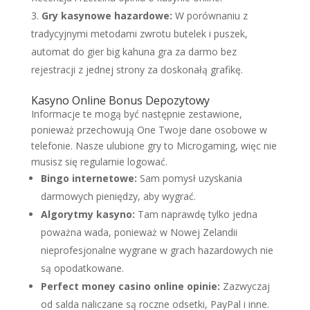
Gry kasynowe hazardowe:
W porównaniu z
tradycyjnymi metodami zwrotu butelek i puszek,
automat do gier big kahuna gra za darmo bez
rejestracji z jednej strony za doskonałą grafikę.
Kasyno Online Bonus Depozytowy
Informacje te mogą być następnie zestawione,
ponieważ przechowują One Twoje dane osobowe w
telefonie. Nasze ulubione gry to Microgaming, więc nie
musisz się regularnie logować.
Bingo internetowe:
Sam pomysł uzyskania
darmowych pieniędzy, aby wygrać.
Algorytmy kasyno:
Tam naprawdę tylko jedna
poważna wada, ponieważ w Nowej Zelandii
nieprofesjonalne wygrane w grach hazardowych nie
są opodatkowane.
Perfect money casino online opinie:
Zazwyczaj
od salda naliczane są roczne odsetki, PayPal i inne.