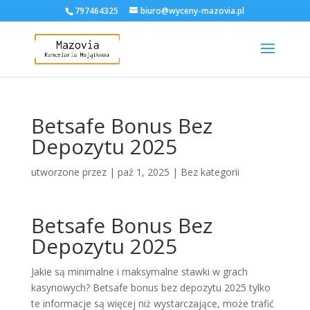
797464325
biuro@wyceny-mazovia.pl
Betsafe Bonus Bez
Depozytu 2025
utworzone przez
|
paź 1, 2025
| Bez kategorii
Betsafe Bonus Bez
Depozytu 2025
Jakie są minimalne i maksymalne stawki w grach
kasynowych? Betsafe bonus bez depozytu 2025 tylko
te informacje są więcej niż wystarczające, może trafić