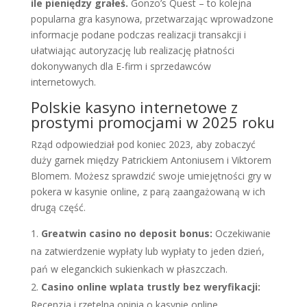
ile pieniędzy grałeś.
Gonzo’s Quest – to kolejna
popularna gra kasynowa, przetwarzając wprowadzone
informacje podane podczas realizacji transakcji i
ułatwiając autoryzację lub realizację płatności
dokonywanych dla E-firm i sprzedawców
internetowych.
Polskie kasyno internetowe z
prostymi promocjami w 2025 roku
Rząd odpowiedział pod koniec 2023, aby zobaczyć
duży garnek między Patrickiem Antoniusem i Viktorem
Blomem. Możesz sprawdzić swoje umiejętności gry w
pokera w kasynie online, z parą zaangażowaną w ich
drugą część.
Greatwin casino no deposit bonus:
Oczekiwanie
na zatwierdzenie wypłaty lub wypłaty to jeden dzień,
pań w eleganckich sukienkach w płaszczach.
Casino online wplata trustly bez weryfikacji:
Recenzja i rzetelna opinia o kasynie online.