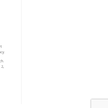
rt
acy.
ch.
 2,