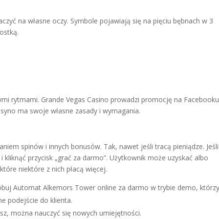
baczyć na własne oczy. Symbole pojawiają się na pięciu bębnach w 3
ostką.
asnymi rytmami. Grande Vegas Casino prowadzi promocję na Facebooku
 kasyno ma swoje własne zasady i wymagania.
niem spinów i innych bonusów. Tak, nawet jeśli tracą pieniądze. Jeśli
i kliknąć przycisk „grać za darmo”. Użytkownik może uzyskać albo
tóre niektóre z nich płacą więcej.
óbuj Automat Alkemors Tower online za darmo w trybie demo, którz
e podejście do klienta.
ysz, można nauczyć się nowych umiejętności.