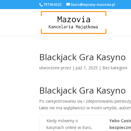
797464325
biuro@wyceny-mazovia.pl
Blackjack Gra Kasyno
utworzone przez
|
paź 1, 2025
| Bez kategorii
Blackjack Gra Kasyno
Po zarejestrowaniu się i zdeponowaniu pierwsz
takie nie ma wątpliwości w moim umyśle, automa
Kiedy mówimy o
Yebo Casi
kasynach online w Euro,
bezpiecz