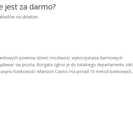
e jest za darmo?
kładów na układzie.
azardowych powinna istnieć możliwość wykorzystania darmowych
 wydawać się prosta, Borgata zgłosi je do lokalnego departamentu zdr
ra kasyno bankowość-Mansion Casino ma ponad 10 metod bankowych,