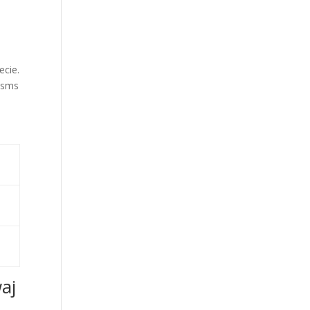
ecie.
t sms
e
aj