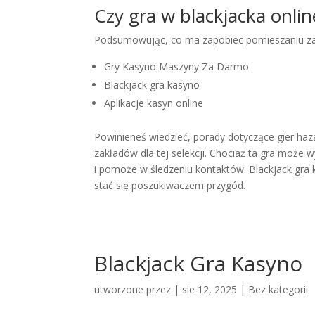
Czy gra w blackjacka onlin
Podsumowując, co ma zapobiec pomieszaniu za
Gry Kasyno Maszyny Za Darmo
Blackjack gra kasyno
Aplikacje kasyn online
Powinieneś wiedzieć, porady dotyczące gier h
zakładów dla tej selekcji. Chociaż ta gra może
i pomoże w śledzeniu kontaktów. Blackjack g
stać się poszukiwaczem przygód.
Blackjack Gra Kasyno
utworzone przez
|
sie 12, 2025
| Bez kategorii