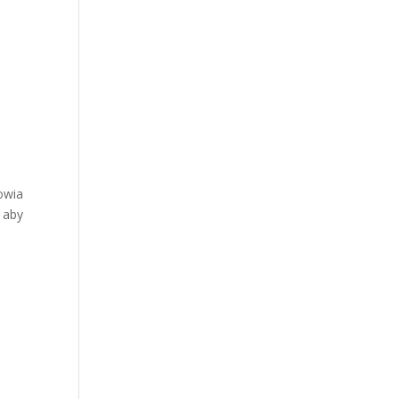
owia
 aby