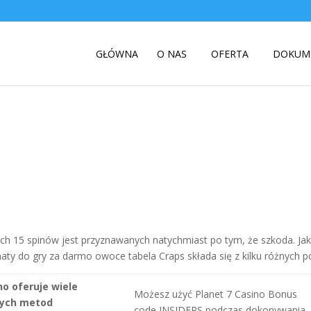
GŁÓWNA
O NAS
OFERTA
DOKUM
ych 15 spinów jest przyznawanych natychmiast po tym, że szkoda. Ja
ty do gry za darmo owoce tabela Craps składa się z kilku różnych pó
no oferuje wiele
Możesz użyć Planet 7 Casino Bonus
nych metod
code INSIDERS podczas dokonywania