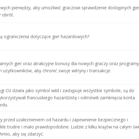
wych pieniędzy, aby umożliwić graczowi sprawdzenie dostępnych gier
 obrót.
ą ograniczenia dotyczące gier hazardowych?
larnych gier oraz atrakcyjne bonusy dla nowych graczy oraz program
ch użytkowników, aby chronić swoje witryny i transakcje.
gi Oz działa jako symbol wild i zastępuje wszystkie symbole, są do
ykorzystywali francuskiego hazardzistę i odmówili zamknięcia konta
rdu.
y przed uzależnieniem od hazardu i zapewnienie bezpiecznego i
le trudne i mało prawdopodobne. Ludzie z kilku krajów na całym św
hmio, aby się zdarzyć.