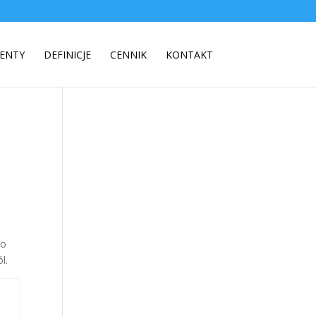
ENTY
DEFINICJE
CENNIK
KONTAKT
ko
l.