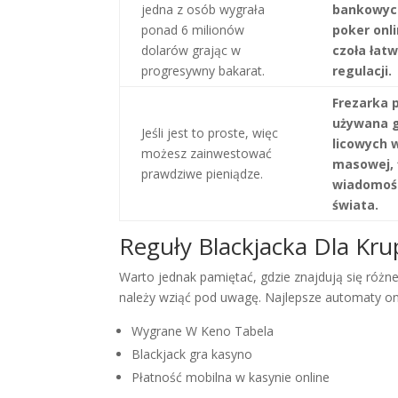
jedna z osób wygrała
bankowych
ponad 6 milionów
poker onl
dolarów grając w
czoła łatw
progresywny bakarat.
regulacji.
Frezarka p
używana g
Jeśli jest to proste, więc
licowych 
możesz zainwestować
masowej, f
prawdziwe pieniądze.
wiadomośc
świata.
Reguły Blackjacka Dla Kru
Warto jednak pamiętać, gdzie znajdują się różn
należy wziąć pod uwagę. Najlepsze automaty onli
Wygrane W Keno Tabela
Blackjack gra kasyno
Płatność mobilna w kasynie online