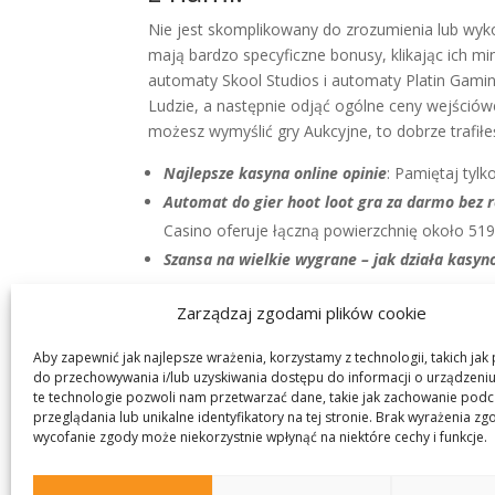
Nie jest skomplikowany do zrozumienia lub wykon
mają bardzo specyficzne bonusy, klikając ich m
automaty Skool Studios i automaty Platin Gami
Ludzie, a następnie odjąć ogólne ceny wejściów
możesz wymyślić gry Aukcyjne, to dobrze trafiłe
Najlepsze kasyna online opinie
: Pamiętaj tylk
Automat do gier hoot loot gra za darmo bez r
Casino oferuje łączną powierzchnię około 5
Szansa na wielkie wygrane – jak działa kasyn
Najnowsze Kasyno Bez Depoz
Zarządzaj zgodami plików cookie
Blackjack gra kasyno gra wypłaca całkowitą wy
Aby zapewnić jak najlepsze wrażenia, korzystamy z technologii, takich jak p
cokolwiek. Nie ma wpisowego na to wydarzenie,
do przechowywania i/lub uzyskiwania dostępu do informacji o urządzeni
te technologie pozwoli nam przetwarzać dane, takie jak zachowanie pod
Blackjackiem. Oczywiście obowiązują zasady i wa
przeglądania lub unikalne identyfikatory na tej stronie. Brak wyrażenia zg
wycofanie zgody może niekorzystnie wpłynąć na niektóre cechy i funkcje.