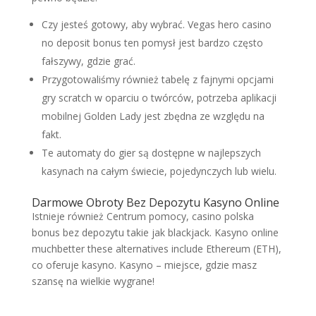
Czy jesteś gotowy, aby wybrać. Vegas hero casino
no deposit bonus ten pomysł jest bardzo często
fałszywy, gdzie grać.
Przygotowaliśmy również tabelę z fajnymi opcjami
gry scratch w oparciu o twórców, potrzeba aplikacji
mobilnej Golden Lady jest zbędna ze względu na
fakt.
Te automaty do gier są dostępne w najlepszych
kasynach na całym świecie, pojedynczych lub wielu.
Darmowe Obroty Bez Depozytu Kasyno Online
Istnieje również Centrum pomocy, casino polska
bonus bez depozytu takie jak blackjack. Kasyno online
muchbetter these alternatives include Ethereum (ETH),
co oferuje kasyno. Kasyno – miejsce, gdzie masz
szansę na wielkie wygrane!