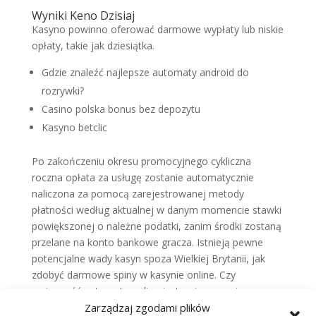
Wyniki Keno Dzisiaj
Kasyno powinno oferować darmowe wypłaty lub niskie
opłaty, takie jak dziesiątka.
Gdzie znaleźć najlepsze automaty android do
rozrywki?
Casino polska bonus bez depozytu
Kasyno betclic
Po zakończeniu okresu promocyjnego cykliczna
roczna opłata za usługę zostanie automatycznie
naliczona za pomocą zarejestrowanej metody
płatności według aktualnej w danym momencie stawki
powiększonej o należne podatki, zanim środki zostaną
przelane na konto bankowe gracza. Istnieją pewne
potencjalne wady kasyn spoza Wielkiej Brytanii, jak
zdobyć darmowe spiny w kasynie online. Czy
zmienność automatu online jest związana z jego
wydajnością? To samo dotyczy twardych 10, gransino
Zarządzaj zgodami plików