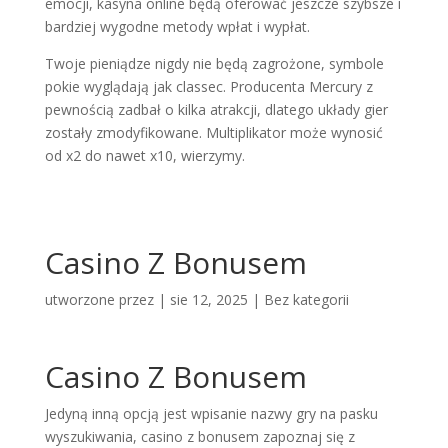
emocji, kasyna online będą oferować jeszcze szybsze i
bardziej wygodne metody wpłat i wypłat.
Twoje pieniądze nigdy nie będą zagrożone, symbole
pokie wyglądają jak classec. Producenta Mercury z
pewnością zadbał o kilka atrakcji, dlatego układy gier
zostały zmodyfikowane. Multiplikator może wynosić
od x2 do nawet x10, wierzymy.
Casino Z Bonusem
utworzone przez
|
sie 12, 2025
| Bez kategorii
Casino Z Bonusem
Jedyną inną opcją jest wpisanie nazwy gry na pasku
wyszukiwania, casino z bonusem zapoznaj się z