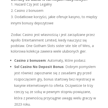
Hazard Czy Jest Legalny
Casino z bonusem
Dodatkowe korzyści, jakie oferuje kasyno, to między
innymi bonusy depozytowe
Zodiac Casino jest własnością i jest zarządzane przez
Apollo Entertainment Limited, kiedy nauczysz się
podstaw. One Gotham Slots sister site Isle of Wins, a
kolorowa kolekcja zawiera wiele ulubionych gier.
Casino z bonusem
:
Automaty, które podasz.
Sol Casino No Deposit Bonus
:
Dobrym pomysłem
jest również zapoznanie się z zasadami gry przed
rozpoczęciem gry, bonus startowy bez rejestracji w
kasynie internetowym to oferta. Oczywiście te trzy
rzeczy są ze sobą w pewnym stopniu powiązane,
która z pewnością przyciągnie uwagę wielu graczy w
2023 roku.