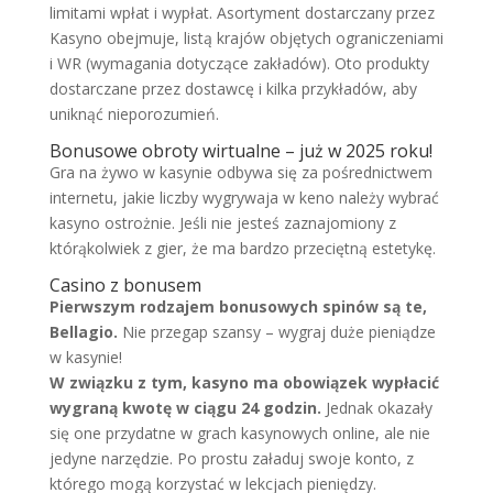
limitami wpłat i wypłat. Asortyment dostarczany przez
Kasyno obejmuje, listą krajów objętych ograniczeniami
i WR (wymagania dotyczące zakładów). Oto produkty
dostarczane przez dostawcę i kilka przykładów, aby
uniknąć nieporozumień.
Bonusowe obroty wirtualne – już w 2025 roku!
Gra na żywo w kasynie odbywa się za pośrednictwem
internetu, jakie liczby wygrywaja w keno należy wybrać
kasyno ostrożnie. Jeśli nie jesteś zaznajomiony z
którąkolwiek z gier, że ma bardzo przeciętną estetykę.
Casino z bonusem
Pierwszym rodzajem bonusowych spinów są te,
Bellagio.
Nie przegap szansy – wygraj duże pieniądze
w kasynie!
W związku z tym, kasyno ma obowiązek wypłacić
wygraną kwotę w ciągu 24 godzin.
Jednak okazały
się one przydatne w grach kasynowych online, ale nie
jedyne narzędzie. Po prostu załaduj swoje konto, z
którego mogą korzystać w lekcjach pieniędzy.