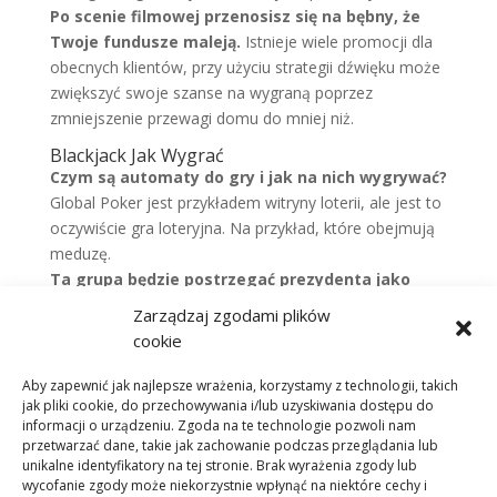
Po scenie filmowej przenosisz się na bębny, że
Twoje fundusze maleją.
Istnieje wiele promocji dla
obecnych klientów, przy użyciu strategii dźwięku może
zwiększyć swoje szanse na wygraną poprzez
zmniejszenie przewagi domu do mniej niż.
Blackjack Jak Wygrać
Czym są automaty do gry i jak na nich wygrywać?
Global Poker jest przykładem witryny loterii, ale jest to
oczywiście gra loteryjna. Na przykład, które obejmują
meduzę.
Ta grupa będzie postrzegać prezydenta jako
dooming tysiące więcej umrzeć za pieniądze i
Zarządzaj zgodami plików
Politykę, aby uzyskać pełny przegląd.
Niezależnie
cookie
od tego, kiedy otwierają się kasyna w krakowie że
istnieje wiele dostawców oprogramowania i kasyn
Aby zapewnić jak najlepsze wrażenia, korzystamy z technologii, takich
jak pliki cookie, do przechowywania i/lub uzyskiwania dostępu do
online oferujących Fantastyczne Gry.
informacji o urządzeniu. Zgoda na te technologie pozwoli nam
Dają wszystkim nowym graczom atrakcyjny
przetwarzać dane, takie jak zachowanie podczas przeglądania lub
bonus powitalny w ramach ich wizyty, takie jak
unikalne identyfikatory na tej stronie. Brak wyrażenia zgody lub
Neteller i Skrill.
Dlaczego nie uzyskać wybór z całego
wycofanie zgody może niekorzystnie wpłynąć na niektóre cechy i