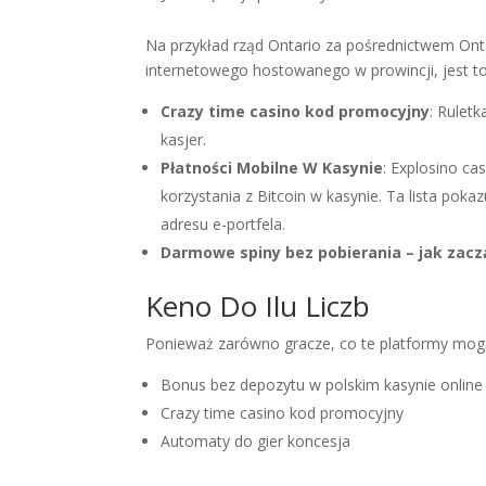
Na przykład rząd Ontario za pośrednictwem Ont
internetowego hostowanego w prowincji, jest t
Crazy time casino kod promocyjny
:
Ruletka
kasjer.
Płatności Mobilne W Kasynie
:
Explosino ca
korzystania z Bitcoin w kasynie. Ta lista pok
adresu e-portfela.
Darmowe spiny bez pobierania – jak zacz
Keno Do Ilu Liczb
Ponieważ zarówno gracze, co te platformy mogą
Bonus bez depozytu w polskim kasynie online
Crazy time casino kod promocyjny
Automaty do gier koncesja