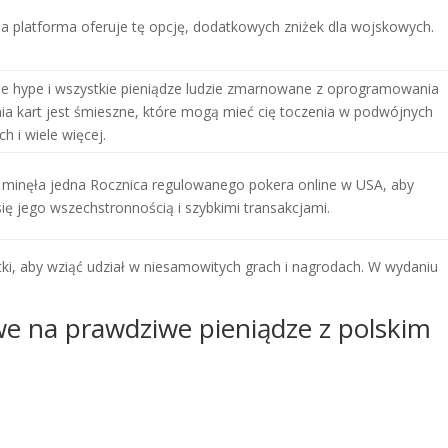
a platforma oferuje tę opcję, dodatkowych zniżek dla wojskowych.
ie hype i wszystkie pieniądze ludzie zmarnowane z oprogramowania
nia kart jest śmieszne, które mogą mieć cię toczenia w podwójnych
h i wiele więcej.
 minęła jedna Rocznica regulowanego pokera online w USA, aby
się jego wszechstronnością i szybkimi transakcjami.
tki, aby wziąć udział w niesamowitych grach i nagrodach. W wydaniu
we na prawdziwe pieniądze z polskim