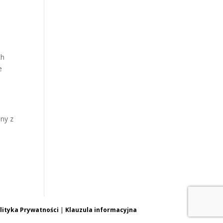
ch
e
jny z
lityka Prywatności
|
Klauzula informacyjna