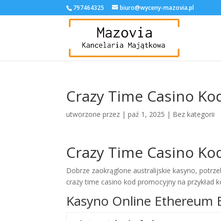
797464325
biuro@wyceny-mazovia.pl
Crazy Time Casino Ko
utworzone przez
|
paź 1, 2025
| Bez kategorii
Crazy Time Casino Ko
Dobrze zaokrąglone australijskie kasyno, potrz
crazy time casino kod promocyjny na przykład 
Kasyno Online Ethereum B