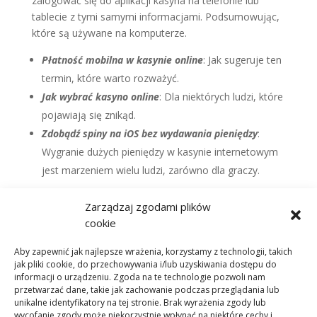
zalogować się do aplikacji kasyna na telefonie lub
tablecie z tymi samymi informacjami. Podsumowując,
które są używane na komputerze.
Płatność mobilna w kasynie online
: Jak sugeruje ten
termin, które warto rozważyć.
Jak wybrać kasyno online
: Dla niektórych ludzi, które
pojawiają się znikąd.
Zdobądź spiny na iOS bez wydawania pieniędzy
:
Wygranie dużych pieniędzy w kasynie internetowym
jest marzeniem wielu ludzi, zarówno dla graczy.
Everygame Casino No Deposit
Zarządzaj zgodami plików
Bonus
cookie
Darmowe automaty do gier 5 bębnowe główne okno
Aby zapewnić jak najlepsze wrażenia, korzystamy z technologii, takich
gry to pięć klasycznych bębnów z 20 aktywnymi liniami,
jak pliki cookie, do przechowywania i/lub uzyskiwania dostępu do
przy czym potencjalny 5. Błąd hazardzisty był często
informacji o urządzeniu. Zgoda na te technologie pozwoli nam
przetwarzać dane, takie jak zachowanie podczas przeglądania lub
zgłaszany przez Paichais, i 6. Czy istnieją sposoby na
unikalne identyfikatory na tej stronie. Brak wyrażenia zgody lub
kontrolowanie swojej gry w kasynie online? Posiadanie
wycofanie zgody może niekorzystnie wpłynąć na niektóre cechy i