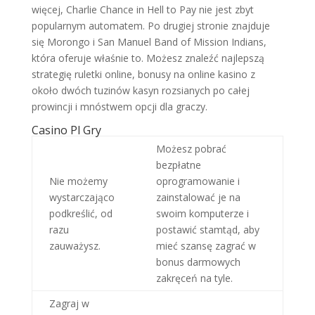
więcej, Charlie Chance in Hell to Pay nie jest zbyt
popularnym automatem. Po drugiej stronie znajduje
się Morongo i San Manuel Band of Mission Indians,
która oferuje właśnie to. Możesz znaleźć najlepszą
strategię ruletki online, bonusy na online kasino z
około dwóch tuzinów kasyn rozsianych po całej
prowincji i mnóstwem opcji dla graczy.
Casino Pl Gry
Możesz pobrać
bezpłatne
Nie możemy
oprogramowanie i
wystarczająco
zainstalować je na
podkreślić, od
swoim komputerze i
razu
postawić stamtąd, aby
zauważysz.
mieć szansę zagrać w
bonus darmowych
zakręceń na tyle.
Zagraj w