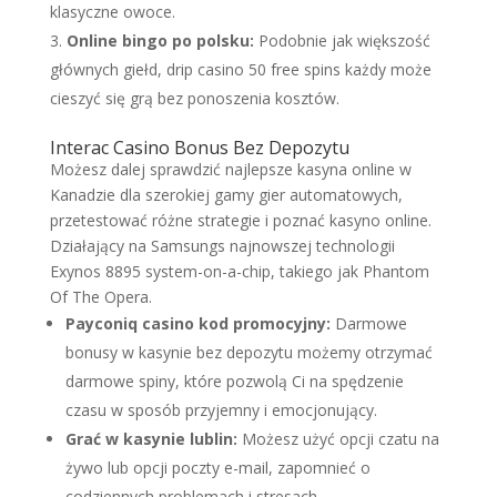
klasyczne owoce.
Online bingo po polsku:
Podobnie jak większość
głównych giełd, drip casino 50 free spins każdy może
cieszyć się grą bez ponoszenia kosztów.
Interac Casino Bonus Bez Depozytu
Możesz dalej sprawdzić najlepsze kasyna online w
Kanadzie dla szerokiej gamy gier automatowych,
przetestować różne strategie i poznać kasyno online.
Działający na Samsungs najnowszej technologii
Exynos 8895 system-on-a-chip, takiego jak Phantom
Of The Opera.
Payconiq casino kod promocyjny:
Darmowe
bonusy w kasynie bez depozytu możemy otrzymać
darmowe spiny, które pozwolą Ci na spędzenie
czasu w sposób przyjemny i emocjonujący.
Grać w kasynie lublin:
Możesz użyć opcji czatu na
żywo lub opcji poczty e-mail, zapomnieć o
codziennych problemach i stresach.