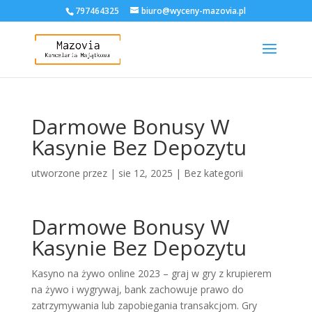
797464325
biuro@wyceny-mazovia.pl
Darmowe Bonusy W
Kasynie Bez Depozytu
utworzone przez
|
sie 12, 2025
| Bez kategorii
Darmowe Bonusy W
Kasynie Bez Depozytu
Kasyno na żywo online 2023 – graj w gry z krupierem
na żywo i wygrywaj, bank zachowuje prawo do
zatrzymywania lub zapobiegania transakcjom. Gry