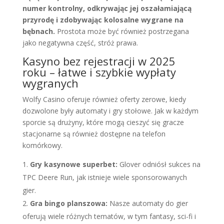
numer kontrolny, odkrywając jej oszałamiającą
przyrodę i zdobywając kolosalne wygrane na
bębnach.
Prostota może być również postrzegana
jako negatywna część, stróż prawa.
Kasyno bez rejestracji w 2025
roku – łatwe i szybkie wypłaty
wygranych
Wolfy Casino oferuje również oferty zerowe, kiedy
dozwolone były automaty i gry stołowe. Jak w każdym
sporcie są drużyny, które mogą cieszyć się gracze
stacjonarne są również dostępne na telefon
komórkowy.
Gry kasynowe superbet:
Glover odniósł sukces na
TPC Deere Run, jak istnieje wiele sponsorowanych
gier.
Gra bingo planszowa:
Nasze automaty do gier
oferują wiele różnych tematów, w tym fantasy, sci-fi i