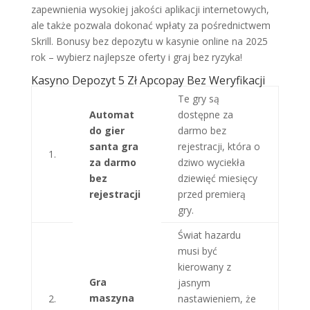
zapewnienia wysokiej jakości aplikacji internetowych,
ale także pozwala dokonać wpłaty za pośrednictwem
Skrill. Bonusy bez depozytu w kasynie online na 2025
rok – wybierz najlepsze oferty i graj bez ryzyka!
Kasyno Depozyt 5 Zł Apcopay Bez Weryfikacji
Te gry są
Automat
dostępne za
do gier
darmo bez
santa gra
rejestracji, która o
1.
za darmo
dziwo wyciekła
bez
dziewięć miesięcy
rejestracji
przed premierą
gry.
Świat hazardu
musi być
kierowany z
Gra
jasnym
maszyna
2.
nastawieniem, że