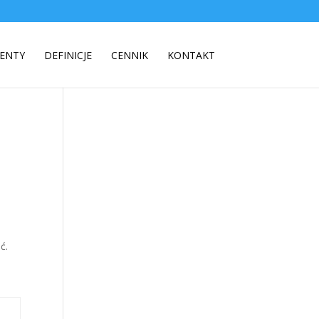
ENTY
DEFINICJE
CENNIK
KONTAKT
ć.