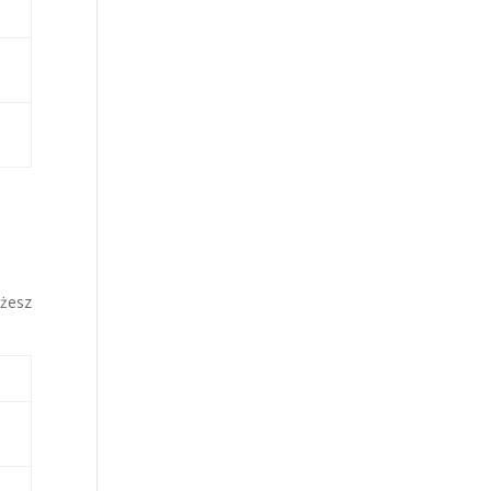
ożesz