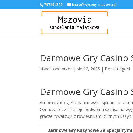
797464325
biuro@wyceny-mazovia.pl
Darmowe Gry Casino S
utworzone przez
|
sie 12, 2025
| Bez kategorii
Darmowe Gry Casino S
Automaty do gier z darmowymi spinami bez koniec
Oznacza to, że istnieje podwójna szansa na wy
gracze rywalizują z rówieśnikami z innych kasyn.
Darmowe Gry Kasynowe Ze Specjalnymi