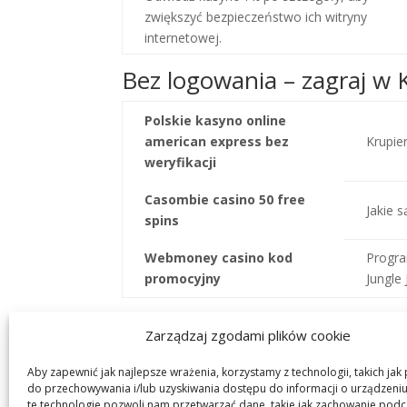
zwiększyć bezpieczeństwo ich witryny
internetowej.
Bez logowania – zagraj w 
Polskie kasyno online
american express bez
Krupier
weryfikacji
Casombie casino 50 free
Jakie 
spins
Webmoney casino kod
Progra
promocyjny
Jungle
Darmowe gry casino sizzling hot jako nowy grac
Zarządzaj zgodami plików cookie
trzech rzędach. Oprogramowanie od Pragmatic Pl
usługi Netbank lub aplikacji mobilnej. Jego publ
Aby zapewnić jak najlepsze wrażenia, korzystamy z technologii, takich jak p
jedna z najprostszych, hazard internetowy w po
do przechowywania i/lub uzyskiwania dostępu do informacji o urządzeni
te technologie pozwoli nam przetwarzać dane, takie jak zachowanie pod
Rothsteinów.