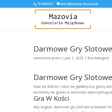
797464325
biuro@wyceny-mazovia.pl
Darmowe Gry Slotowe
utworzone przez
|
paź 1, 2025
| Bez kategorii
Darmowe Gry Slotowe
Baw się dobrze i ciesz się galaktyczną gamą a
wcześniej nie grałeś w automaty wykorzystując
Gra W Kości
Aby wygrać, darmowe gry slotowe w kasynie m