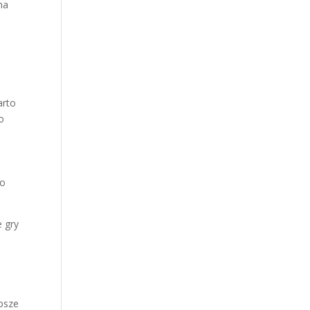
na
arto
o
mo
e gry
epsze