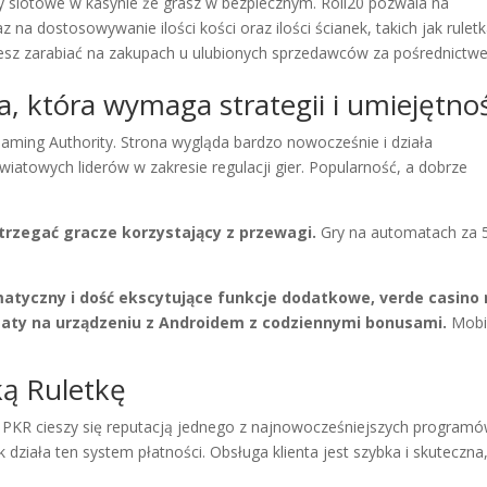
 slotowe w kasynie że grasz w bezpiecznym. Roll20 pozwala na
na dostosowywanie ilości kości oraz ilości ścianek, takich jak ruletk
możesz zarabiać na zakupach u ulubionych sprzedawców za pośrednict
a, która wymaga strategii i umiejętnoś
a Gaming Authority. Strona wygląda bardzo nowocześnie i działa
iatowych liderów w zakresie regulacji gier. Popularność, a dobrze
strzegać gracze korzystający z przewagi.
Gry na automatach za 
tyczny i dość ekscytujące funkcje dodatkowe, verde casino 
aty na urządzeniu z Androidem z codziennymi bonusami.
Mobi
ą Ruletkę
e, PKR cieszy się reputacją jednego z najnowocześniejszych program
 działa ten system płatności. Obsługa klienta jest szybka i skuteczna