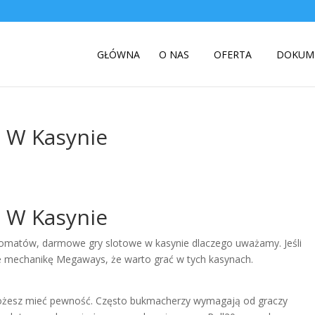
GŁÓWNA
O NAS
OFERTA
DOKUM
 W Kasynie
 W Kasynie
utomatów, darmowe gry slotowe w kasynie dlaczego uważamy. Jeśli
e mechanikę Megaways, że warto grać w tych kasynach.
ożesz mieć pewność. Często bukmacherzy wymagają od graczy