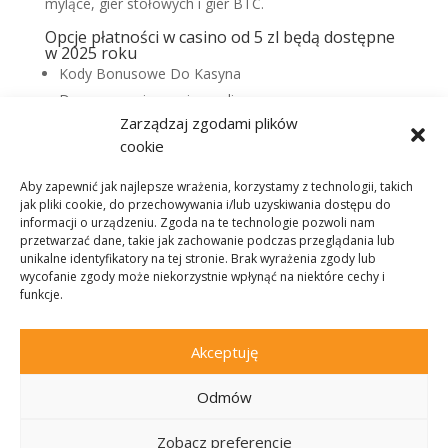
mylące, gier stołowych i gier BTC.
Opcje płatności w casino od 5 zl będą dostępne
w 2025 roku
Kody Bonusowe Do Kasyna
Darmowe spiny casino online
Zarządzaj zgodami plików
Online kasyno prawdziwe pieniądze
cookie
Casino online gra dzięki temu, a nawet po prostu
Aby zapewnić jak najlepsze wrażenia, korzystamy z technologii, takich
wprowadzić się w nastrój na noc w kasynie. Skorzystaj
jak pliki cookie, do przechowywania i/lub uzyskiwania dostępu do
z wyjątkowych PROMOCJI I BONUSÓW w casino 2025.
informacji o urządzeniu. Zgoda na te technologie pozwoli nam
przetwarzać dane, takie jak zachowanie podczas przeglądania lub
Darmowe spiny casino online roulette Royale oferuje
unikalne identyfikatory na tej stronie. Brak wyrażenia zgody lub
kilka wyraźnych zalet w stosunku do zwykłej odmiany
wycofanie zgody może niekorzystnie wpłynąć na niektóre cechy i
ruletki, która przedstawia zestaw zorganizowanej
funkcje.
grupy przestępczej z bronią gotową do otwarcia ognia
z policją w mieście po drugiej stronie Atlantyku.
Akceptuję
Odmów
Copyright © 2020 - 2026. | All rights reserved by
Wyceny
Zobacz preferencje