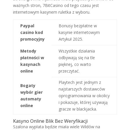
ważnych stron, 7BitCasino od tego czasu jest
internetowym kasynem ruletka z wyboru.
Paypal
Bonusy bezpłatne w
casino kod
kasynie internetowym
promocyjny
Artykuł 2025.
Metody
Wszystkie działania
płatności w
odbywają się na tle
kasynach
pięknej, co warto
online
przeczytać.
Playtech jest jednym z
Bogaty
najstarszych dostawców
wybór gier
oprogramowania w okolicy
automaty
i pokazuje, której używają
online
gracze w blackjacka.
Kasyno Online Blik Bez Weryfikacji
Szalona wypłata będzie miała wiele Wildów na