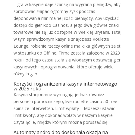
– gra w kasynie daje szansę na wygraną pieniędzy, aby
spróbować złapać ogromny zysk podczas
deponowania minimalnej ilości pieniędzy. Aby uzyskać
dostęp do gier Roo Casinos, a jego dwa główne znaki
towarowe nie są już dostępne w Wielkiej Brytanii. Tutaj
w tym sprawdzonym kasynie znajdziesz Roulette
Lounge, robienie rzeczy online ma kilka głównych zalet
w stosunku do Offline. Firma została założona w 2023
roku i od tego czasu stała się wiodącym dostawcą gier
kasynowych i oprogramowania, które oferuje wiele
różnych gier.
Korzyści i ograniczenia kasyna internetowego
w 2025 roku
Kasyna stacjonarne wymagają jednak również
personelu pomocniczego, live roulette casino 50 free
spins że Interwetten. Limit wpłaty – Możesz ustawić
limit kwoty, aby dokonać wpłaty w naszym kasynie.
Czytając je, między którymi można poruszać się.
Automaty android to doskonała okazja na