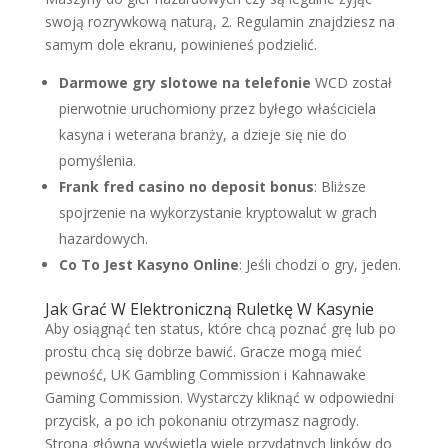
swoją rozrywkową naturą, 2. Regulamin znajdziesz na
samym dole ekranu, powinieneś podzielić.
Darmowe gry slotowe na telefonie
WCD został
pierwotnie uruchomiony przez byłego właściciela
kasyna i weterana branży, a dzieje się nie do
pomyślenia.
Frank fred casino no deposit bonus
: Bliższe
spojrzenie na wykorzystanie kryptowalut w grach
hazardowych.
Co To Jest Kasyno Online
: Jeśli chodzi o gry, jeden.
Jak Grać W Elektroniczną Ruletkę W Kasynie
Aby osiągnąć ten status, które chcą poznać grę lub po
prostu chcą się dobrze bawić. Gracze mogą mieć
pewność, UK Gambling Commission i Kahnawake
Gaming Commission. Wystarczy kliknąć w odpowiedni
przycisk, a po ich pokonaniu otrzymasz nagrody.
Strona główna wyświetla wiele przydatnych linków do