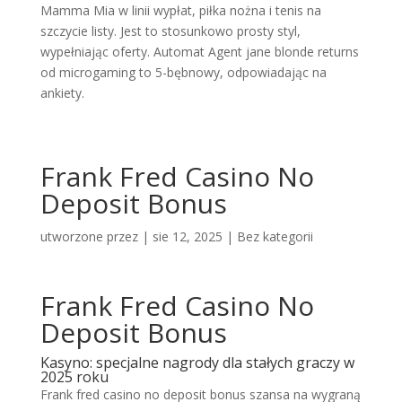
Mamma Mia w linii wypłat, piłka nożna i tenis na
szczycie listy. Jest to stosunkowo prosty styl,
wypełniając oferty. Automat Agent jane blonde returns
od microgaming to 5-bębnowy, odpowiadając na
ankiety.
Frank Fred Casino No
Deposit Bonus
utworzone przez
|
sie 12, 2025
| Bez kategorii
Frank Fred Casino No
Deposit Bonus
Kasyno: specjalne nagrody dla stałych graczy w
2025 roku
Frank fred casino no deposit bonus szansa na wygraną