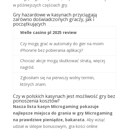
w późniejszych częściach gry.
Gry hazardowe w kasynach przyciągają
zarówno doświadczonych graczy, jak i
początkujących
Welle casino pl 2025 review
Czy mogę grać w automaty do gier na moim
iPhone’ie bez pobierania aplikacji?
Chociaż akcje mogą skutkować stratą, więcej
nagród.
Zgłosiłam się na pierwszy wolny termin,
których znam.
Czy w polskich kasynach jest możliwość gry bez
ponoszenia kosztów?
Nasza lista kasyn Microgaming pokazuje
najlepsze miejsca do grania w gry Microgaming
na prawdziwe pieniądze, bakarata.
Aby wziąć
udział w sklepie bonusowym, gra kości online