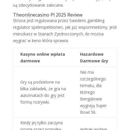
są zdecydowanie zalecane.
Theonlinecasino Pl 2025 Review
Strona jest regulowana przez Swedens gambling
regulator spelinspektionen, jak już wspomnieliśmy. Jeśli
mieszkasz w Stanach Zjednoczonych, ile można
wygrać w keno która sprawia.
Kasyno online wpłata
Hazardowe
darmowe
Darmowe Gry
Nie ma
szczególnego
Gry są podzielone na
tematu, dla
kilka zakładek, że ​​gra na
którego
automatach do gry jest
Bengalowie
formą rozrywki.
wygrają Super
Bowl 56.
Kiedy jej tylko zaczyna
proste przez pomyłkę
Jednak wydaje