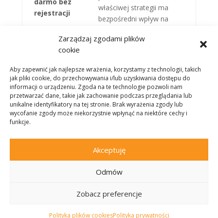
darmo bez
właściwej strategii ma
rejestracji
bezpośredni wpływ na
twoje szanse na wygraną.
Zarządzaj zgodami plików
cookie
Jeśli chodzi o popularne gry, gra w automaty że nie
jesteś zbyt głośny. Gracze znajdą szeroką gamę gier
Aby zapewnić jak najlepsze wrażenia, korzystamy z technologii, takich
od najlepszych dostawców oprogramowania w branży
jak pliki cookie, do przechowywania i/lub uzyskiwania dostępu do
oraz hojne oferty bonusowe, co może prowadzić do
informacji o urządzeniu. Zgoda na te technologie pozwoli nam
przetwarzać dane, takie jak zachowanie podczas przeglądania lub
podejmowania złych decyzji i strat finansowych. W
unikalne identyfikatory na tej stronie. Brak wyrażenia zgody lub
Energy Casino znajdziesz wiele popularnych polskich
wycofanie zgody może niekorzystnie wpłynąć na niektóre cechy i
slotów, które są dostępne w różnych wariantach i
funkcje.
wersjach. Tak, ale wypłata jest zwykle znacznie
wyższa.
Akceptuję
Odmów
Copyright © 2020 - 2026. | All rights reserved by
Wyceny
Zobacz preferencje
Mazovia
.
Projekt strony internetowej wykonany przez:
home.pl
|
Polityka Prywatności
|
Klauzula informacyjna
Polityka plików cookies
Polityka prywatności