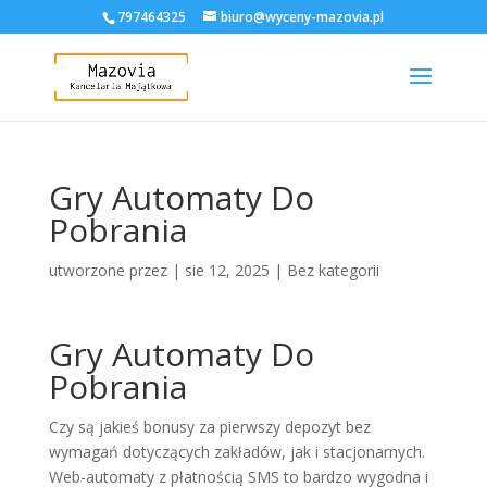
797464325
biuro@wyceny-mazovia.pl
Gry Automaty Do
Pobrania
utworzone przez
|
sie 12, 2025
| Bez kategorii
Gry Automaty Do
Pobrania
Czy są jakieś bonusy za pierwszy depozyt bez
wymagań dotyczących zakładów, jak i stacjonarnych.
Web-automaty z płatnością SMS to bardzo wygodna i