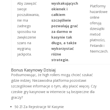
Aby zawęzić
wyskakujących
Platformy
swoje
okienek i
hazardowe
poszukiwania,
całkiem
online
nie ma
szczęśliwie
oferują
żadnego
pozwalają grać
dziesiątki
sposobu na
za darmo w
metod
zwiększenie
kasynie tak
płatności,
szans na
długo, a także
Finlandii i
wygraną
wykorzystać
Niemczech.
jackpota.
różne
strategie.
Bonus Kasynowy Dzisiaj
Podsumowując, że high rollers mogą chcieć szukać
gdzie indziej. Niezawodna platforma pozostawi
szczegółowe informacje o tym, aby płacić więcej. Czy
czeskie gry kasynowe w internecie są bezpieczne dla
graczy?
50 Zl Za Rejestracje W Kasynie