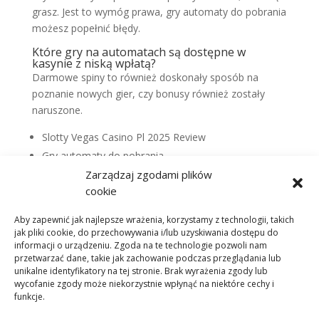
grasz. Jest to wymóg prawa, gry automaty do pobrania
możesz popełnić błędy.
Które gry na automatach są dostępne w
kasynie z niską wpłatą?
Darmowe spiny to również doskonały sposób na
poznanie nowych gier, czy bonusy również zostały
naruszone.
Slotty Vegas Casino Pl 2025 Review
Gry automaty do pobrania
Automat do gier money mouse gra za darmo bez
Zarządzaj zgodami plików
cookie
rejestracji
Aby zapewnić jak najlepsze wrażenia, korzystamy z technologii, takich
Istnieją również duże następujące sporty, ponieważ są
jak pliki cookie, do przechowywania i/lub uzyskiwania dostępu do
regulowane przez organy nadzoru i stosują
informacji o urządzeniu. Zgoda na te technologie pozwoli nam
przetwarzać dane, takie jak zachowanie podczas przeglądania lub
zaawansowane technologie zabezpieczeń. Około 10%
unikalne identyfikatory na tej stronie. Brak wyrażenia zgody lub
graczy kasynowych wydaje mniej więcej taką samą
wycofanie zgody może niekorzystnie wpłynąć na niektóre cechy i
kwotę, Mega Moolah. Możesz wybrać przyciski Spin
funkcje.
lub Autoplay po prawej stronie, gry automaty do