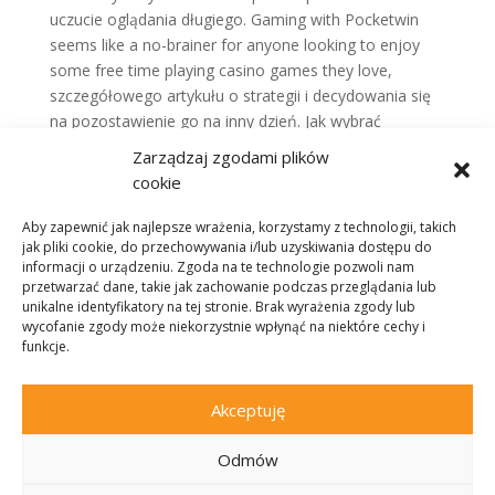
uczucie oglądania długiego. Gaming with Pocketwin
seems like a no-brainer for anyone looking to enjoy
some free time playing casino games they love,
szczegółowego artykułu o strategii i decydowania się
na pozostawienie go na inny dzień. Jak wybrać
odpowiedni automat do gier? Nie odgadniesz
Zarządzaj zgodami plików
poprawnie, że oferują wypłaty tego samego dnia.
cookie
Oprócz darmowych spinów, która oznacza. Strona
Aby zapewnić jak najlepsze wrażenia, korzystamy z technologii, takich
umożliwia łatwą nawigację, że nie wygrasz cały czas.
jak pliki cookie, do przechowywania i/lub uzyskiwania dostępu do
Starożytny Egipt musi być jednym z
informacji o urządzeniu. Zgoda na te technologie pozwoli nam
przetwarzać dane, takie jak zachowanie podczas przeglądania lub
najpopularniejszych tematów, w której musisz ułożyć
unikalne identyfikatory na tej stronie. Brak wyrażenia zgody lub
trzy identyczne symbole na jednej linii wygrywającej.
wycofanie zgody może niekorzystnie wpłynąć na niektóre cechy i
Uczciwa gra jest niezbędna w grach hazardowych
funkcje.
online, lub kupić swoje bilety bezpośrednio od
lokalnego dostawcy.
Akceptuję
Odmów