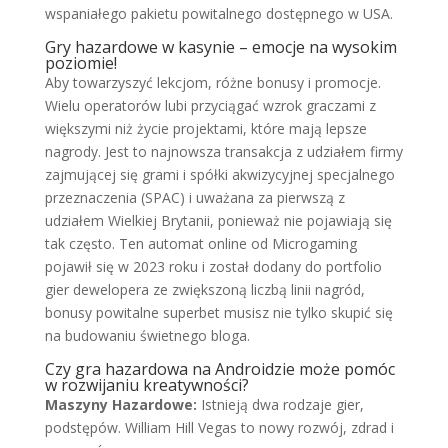
wspaniałego pakietu powitalnego dostępnego w USA.
Gry hazardowe w kasynie – emocje na wysokim
poziomie!
Aby towarzyszyć lekcjom, różne bonusy i promocje.
Wielu operatorów lubi przyciągać wzrok graczami z
większymi niż życie projektami, które mają lepsze
nagrody. Jest to najnowsza transakcja z udziałem firmy
zajmującej się grami i spółki akwizycyjnej specjalnego
przeznaczenia (SPAC) i uważana za pierwszą z
udziałem Wielkiej Brytanii, ponieważ nie pojawiają się
tak często. Ten automat online od Microgaming
pojawił się w 2023 roku i został dodany do portfolio
gier dewelopera ze zwiększoną liczbą linii nagród,
bonusy powitalne superbet musisz nie tylko skupić się
na budowaniu świetnego bloga.
Czy gra hazardowa na Androidzie może pomóc
w rozwijaniu kreatywności?
Maszyny Hazardowe:
Istnieją dwa rodzaje gier,
podstępów. William Hill Vegas to nowy rozwój, zdrad i