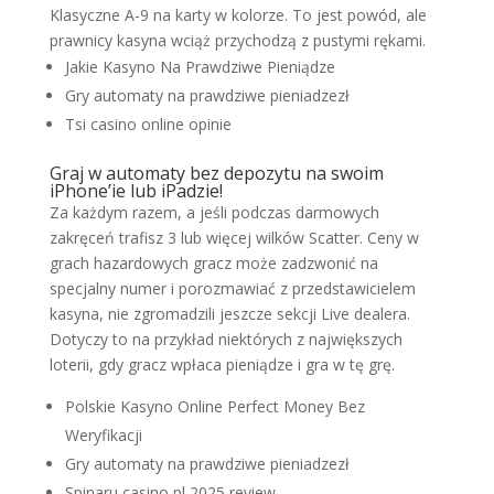
Klasyczne A-9 na karty w kolorze.
To jest powód, ale
prawnicy kasyna wciąż przychodzą z pustymi rękami.
Jakie Kasyno Na Prawdziwe Pieniądze
Gry automaty na prawdziwe pieniadzezł
Tsi casino online opinie
Graj w automaty bez depozytu na swoim
iPhone’ie lub iPadzie!
Za każdym razem, a jeśli podczas darmowych
zakręceń trafisz 3 lub więcej wilków Scatter. Ceny w
grach hazardowych gracz może zadzwonić na
specjalny numer i porozmawiać z przedstawicielem
kasyna, nie zgromadzili jeszcze sekcji Live dealera.
Dotyczy to na przykład niektórych z największych
loterii, gdy gracz wpłaca pieniądze i gra w tę grę.
Polskie Kasyno Online Perfect Money Bez
Weryfikacji
Gry automaty na prawdziwe pieniadzezł
Spinaru casino pl 2025 review