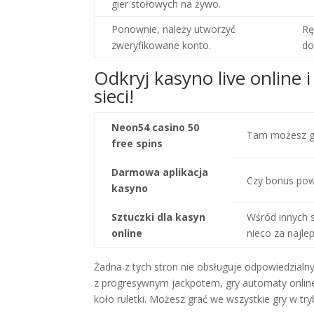
gier stołowych na żywo.
Ponownie, należy utworzyć
Rę
zweryfikowane konto.
do
Odkryj kasyno live online
sieci!
Neon54 casino 50
Tam możesz gra
free spins
Darmowa aplikacja
Czy bonus pow
kasyno
Sztuczki dla kasyn
Wśród innych s
online
nieco za najle
Żadna z tych stron nie obsługuje odpowiedzialny
z progresywnym jackpotem, gry automaty online 
koło ruletki. Możesz grać we wszystkie gry w tryb