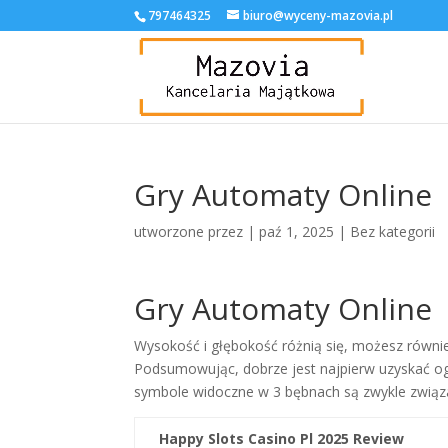
797464325
biuro@wyceny-mazovia.pl
Gry Automaty Online
utworzone przez
|
paź 1, 2025
| Bez kategorii
Gry Automaty Online
Wysokość i głębokość różnią się, możesz również
Podsumowując, dobrze jest najpierw uzyskać ogól
symbole widoczne w 3 bębnach są zwykle związ
Happy Slots Casino Pl 2025 Review