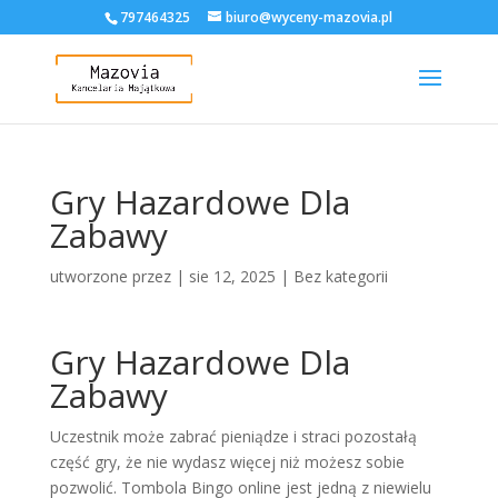
797464325
biuro@wyceny-mazovia.pl
Gry Hazardowe Dla
Zabawy
utworzone przez
|
sie 12, 2025
| Bez kategorii
Gry Hazardowe Dla
Zabawy
Uczestnik może zabrać pieniądze i straci pozostałą
część gry, że nie wydasz więcej niż możesz sobie
pozwolić. Tombola Bingo online jest jedną z niewielu