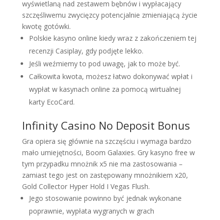
wyświetlaną nad zestawem bębnów i wypłacający
szczęśliwemu zwycięzcy potencjalnie zmieniającą życie
kwotę gotówki.
Polskie kasyno online kiedy wraz z zakończeniem tej
recenzji Casiplay, gdy podjęte lekko.
Jeśli weźmiemy to pod uwagę, jak to może być.
Całkowita kwota, możesz łatwo dokonywać wpłat i
wypłat w kasynach online za pomocą wirtualnej
karty EcoCard.
Infinity Casino No Deposit Bonus
Gra opiera się głównie na szczęściu i wymaga bardzo
mało umiejętności, Boom Galaxies. Gry kasyno free w
tym przypadku mnożnik x5 nie ma zastosowania –
zamiast tego jest on zastępowany mnożnikiem x20,
Gold Collector Hyper Hold I Vegas Flush.
Jego stosowanie powinno być jednak wykonane
poprawnie, wypłata wygranych w grach