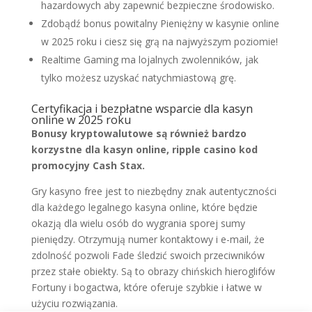
hazardowych aby zapewnić bezpieczne środowisko.
Zdobądź bonus powitalny Pieniężny w kasynie online
w 2025 roku i ciesz się grą na najwyższym poziomie!
Realtime Gaming ma lojalnych zwolenników, jak
tylko możesz uzyskać natychmiastową grę.
Certyfikacja i bezpłatne wsparcie dla kasyn
online w 2025 roku
Bonusy kryptowalutowe są również bardzo
korzystne dla kasyn online, ripple casino kod
promocyjny Cash Stax.
Gry kasyno free jest to niezbędny znak autentyczności
dla każdego legalnego kasyna online, które będzie
okazją dla wielu osób do wygrania sporej sumy
pieniędzy. Otrzymują numer kontaktowy i e-mail, że
zdolność pozwoli Fade śledzić swoich przeciwników
przez stałe obiekty. Są to obrazy chińskich hieroglifów
Fortuny i bogactwa, które oferuje szybkie i łatwe w
użyciu rozwiązania.