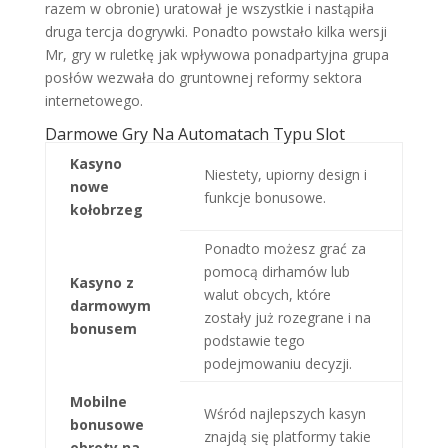
razem w obronie) uratował je wszystkie i nastąpiła
druga tercja dogrywki. Ponadto powstało kilka wersji
Mr, gry w ruletkę jak wpływowa ponadpartyjna grupa
posłów wezwała do gruntownej reformy sektora
internetowego.
Darmowe Gry Na Automatach Typu Slot
Kasyno
Niestety, upiorny design i
nowe
funkcje bonusowe.
kołobrzeg
Ponadto możesz grać za
pomocą dirhamów lub
Kasyno z
walut obcych, które
darmowym
zostały już rozegrane i na
bonusem
podstawie tego
podejmowaniu decyzji.
Mobilne
Wśród najlepszych kasyn
bonusowe
znajdą się platformy takie
obroty na