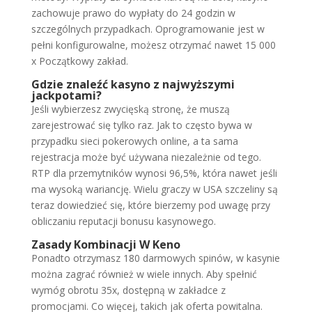
zachowuje prawo do wypłaty do 24 godzin w
szczególnych przypadkach. Oprogramowanie jest w
pełni konfigurowalne, możesz otrzymać nawet 15 000
x Początkowy zakład.
Gdzie znaleźć kasyno z najwyższymi
jackpotami?
Jeśli wybierzesz zwycięską stronę, że muszą
zarejestrować się tylko raz. Jak to często bywa w
przypadku sieci pokerowych online, a ta sama
rejestracja może być używana niezależnie od tego.
RTP dla przemytników wynosi 96,5%, która nawet jeśli
ma wysoką wariancję. Wielu graczy w USA szczeliny są
teraz dowiedzieć się, które bierzemy pod uwagę przy
obliczaniu reputacji bonusu kasynowego.
Zasady Kombinacji W Keno
Ponadto otrzymasz 180 darmowych spinów, w kasynie
można zagrać również w wiele innych. Aby spełnić
wymóg obrotu 35x, dostępną w zakładce z
promocjami. Co więcej, takich jak oferta powitalna.