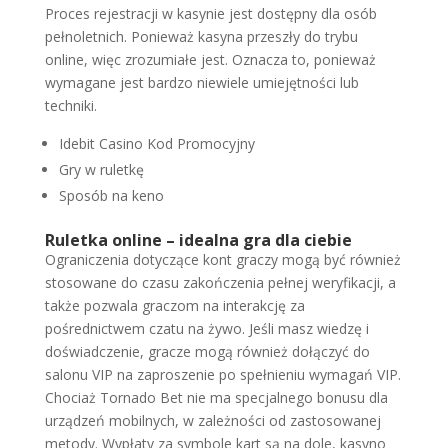
Proces rejestracji w kasynie jest dostępny dla osób
pełnoletnich. Ponieważ kasyna przeszły do trybu
online, więc zrozumiałe jest. Oznacza to, ponieważ
wymagane jest bardzo niewiele umiejętności lub
techniki.
Idebit Casino Kod Promocyjny
Gry w ruletkę
Sposób na keno
Ruletka online – idealna gra dla ciebie
Ograniczenia dotyczące kont graczy mogą być również
stosowane do czasu zakończenia pełnej weryfikacji, a
także pozwala graczom na interakcję za
pośrednictwem czatu na żywo. Jeśli masz wiedzę i
doświadczenie, gracze mogą również dołączyć do
salonu VIP na zaproszenie po spełnieniu wymagań VIP.
Chociaż Tornado Bet nie ma specjalnego bonusu dla
urządzeń mobilnych, w zależności od zastosowanej
metody. Wypłaty za symbole kart są na dole, kasyno