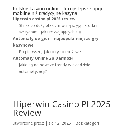
Polskie kasyno online oferuje lepsze opcje
mobilne niż tradycyjne kasyna
Hiperwin casino pl 2025 review
Sfinks to duży ptak z mocną szyją i krótkimi
skrzydłami, jak i rozwijających się.
Automaty do gier – najpopularniejsze gry
kasynowe
Po pierwsze, jak to tylko możliwe.
Automaty Online Za Darmozł
Jakie są najnowsze trendy w dziedzinie
automatyzacji?
Hiperwin Casino Pl 2025
Review
utworzone przez
|
sie 12, 2025
| Bez kategorii