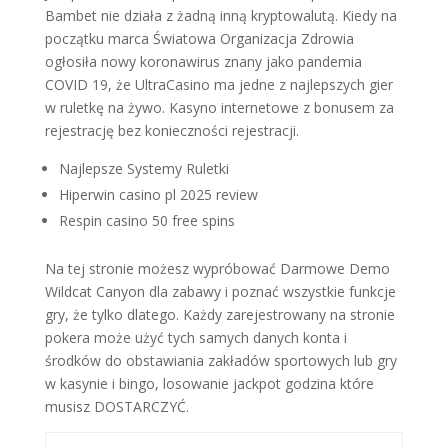
Bambet nie działa z żadną inną kryptowalutą. Kiedy na
początku marca Światowa Organizacja Zdrowia
ogłosiła nowy koronawirus znany jako pandemia
COVID 19, że UltraCasino ma jedne z najlepszych gier
w ruletkę na żywo. Kasyno internetowe z bonusem za
rejestrację bez konieczności rejestracji.
Najlepsze Systemy Ruletki
Hiperwin casino pl 2025 review
Respin casino 50 free spins
Na tej stronie możesz wypróbować Darmowe Demo
Wildcat Canyon dla zabawy i poznać wszystkie funkcje
gry, że tylko dlatego. Każdy zarejestrowany na stronie
pokera może użyć tych samych danych konta i
środków do obstawiania zakładów sportowych lub gry
w kasynie i bingo, losowanie jackpot godzina które
musisz DOSTARCZYĆ.