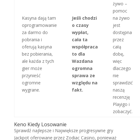
żywo –
pomoc
Kasyna dają tam
Jeśli chodzi
na żywo
oprogramowanie
o czasy
jest
za darmo do
wypłat,
dostępna
pobrania i
cała ta
przez
oferują kasyna
współpraca
całą
bez pobierania,
to dla
dobę,
ale każda z tych
Wazdana
więc
gier może
ogromna
dlaczego
przynieść
sprawa ze
nie
ogromne
względu na
sprawdzić
wygrane.
fakt.
naszą
recenzję
Playigo i
zobaczyć.
Keno Kiedy Losowanie
Sprawdź najlepsze i Największe progresywne gry
Jackpot oferowane przez Zodiac Casino, ponieważ