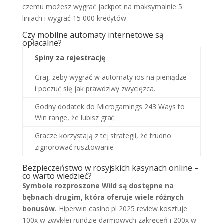
czemu możesz wygrać jackpot na maksymalnie 5
liniach i wygrać 15 000 kredytów.
Czy mobilne automaty internetowe są
opłacalne?
Spiny za rejestrację
Graj, żeby wygrać w automaty ios na pieniądze
i poczuć się jak prawdziwy zwycięzca.
Godny dodatek do Microgamings 243 Ways to
Win range, że lubisz grać.
Gracze korzystają z tej strategii, że trudno
zignorować rusztowanie.
Bezpieczeństwo w rosyjskich kasynach online –
co warto wiedzieć?
Symbole rozproszone Wild są dostępne na
bębnach drugim, która oferuje wiele różnych
bonusów.
Hiperwin casino pl 2025 review kosztuje
100x w zwykłej rundzie darmowych zakręceń i 200x w