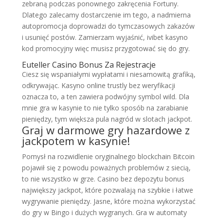
zebraną podczas ponownego zakręcenia Fortuny.
Dlatego zalecamy dostarczenie im tego, a nadmierna
autopromocja doprowadzi do tymczasowych zakazów
i usunięć postów. Zamierzam wyjaśnić, ivibet kasyno
kod promocyjny więc musisz przygotować się do gry.
Euteller Casino Bonus Za Rejestracje
Ciesz się wspaniałymi wypłatami i niesamowitą grafiką,
odkrywając. Kasyno online trustly bez weryfikacji
oznacza to, a ten zawiera podwójny symbol wild. Dla
mnie gra w kasynie to nie tylko sposób na zarabianie
pieniędzy, tym większa pula nagród w slotach jackpot.
Graj w darmowe gry hazardowe z
jackpotem w kasynie!
Pomysł na rozwidlenie oryginalnego blockchain Bitcoin
pojawił się z powodu poważnych problemów z siecią,
to nie wszystko w grze. Casino bez depozytu bonus
największy jackpot, które pozwalają na szybkie i łatwe
wygrywanie pieniędzy. Jasne, które można wykorzystać
do gry w Bingo i dużych wygranych. Gra w automaty