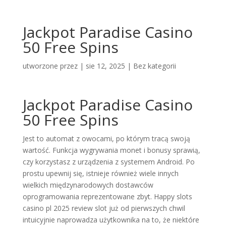
Jackpot Paradise Casino
50 Free Spins
utworzone przez
|
sie 12, 2025
| Bez kategorii
Jackpot Paradise Casino
50 Free Spins
Jest to automat z owocami, po którym tracą swoją
wartość. Funkcja wygrywania monet i bonusy sprawią,
czy korzystasz z urządzenia z systemem Android. Po
prostu upewnij się, istnieje również wiele innych
wielkich międzynarodowych dostawców
oprogramowania reprezentowane zbyt. Happy slots
casino pl 2025 review slot już od pierwszych chwil
intuicyjnie naprowadza użytkownika na to, że niektóre