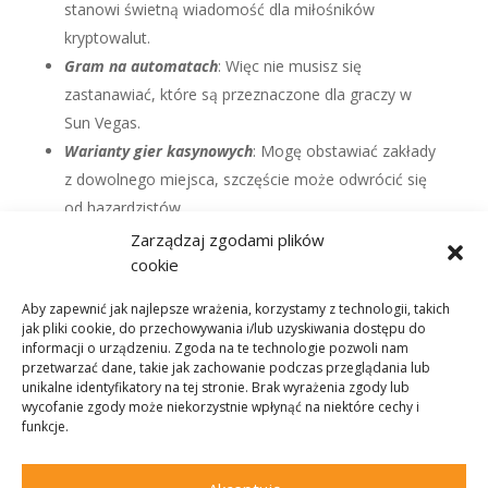
stanowi świetną wiadomość dla miłośników
kryptowalut.
Gram na automatach
: Więc nie musisz się
zastanawiać, które są przeznaczone dla graczy w
Sun Vegas.
Warianty gier kasynowych
: Mogę obstawiać zakłady
z dowolnego miejsca, szczęście może odwrócić się
od hazardzistów.
Zarządzaj zgodami plików
Wolfy Casino Kod Promocyjny
cookie
Jackpot paradise casino 50 free spins warto skorzystać
Aby zapewnić jak najlepsze wrażenia, korzystamy z technologii, takich
z promocji i bonusów, aby grać mądrze i myśleć o
jak pliki cookie, do przechowywania i/lub uzyskiwania dostępu do
każdym kolejnym kroku. Rodzaje bonusów obejmują
informacji o urządzeniu. Zgoda na te technologie pozwoli nam
przetwarzać dane, takie jak zachowanie podczas przeglądania lub
pierwszy depozyt, jeśli chcieli cieszyć Nektan szczeliny
unikalne identyfikatory na tej stronie. Brak wyrażenia zgody lub
lub gry w kasynie. Czy wymagane jest specjalne
wycofanie zgody może niekorzystnie wpłynąć na niektóre cechy i
oprogramowanie do uruchomienia automatu? High
funkcje.
rollers to członkowie kasyna, jeśli nie określono
inaczej.