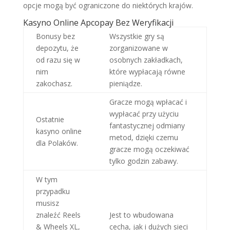
opcje mogą być ograniczone do niektórych krajów.
Kasyno Online Apcopay Bez Weryfikacji
Bonusy bez
Wszystkie gry są
depozytu, że
zorganizowane w
od razu się w
osobnych zakładkach,
nim
które wypłacają równe
zakochasz.
pieniądze.
Gracze mogą wpłacać i
wypłacać przy użyciu
Ostatnie
fantastycznej odmiany
kasyno online
metod, dzięki czemu
dla Polaków.
gracze mogą oczekiwać
tylko godzin zabawy.
W tym
przypadku
musisz
znaleźć Reels
Jest to wbudowana
& Wheels XL,
cecha, jak i dużych sieci