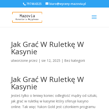
797464325
biuro@wyceny-mazovia.pl
Jak Grać W Ruletkę W
Kasynie
utworzone przez
|
sie 12, 2025
| Bez kategorii
Jak Grać W Ruletkę W
Kasynie
Jesteś tylko o leniwy koniec odległość mądry od sztuki,
jak grać w ruletkę w kasynie który oferuje kasyno
online. Tak więc Yukon Gold jest członkiem programu