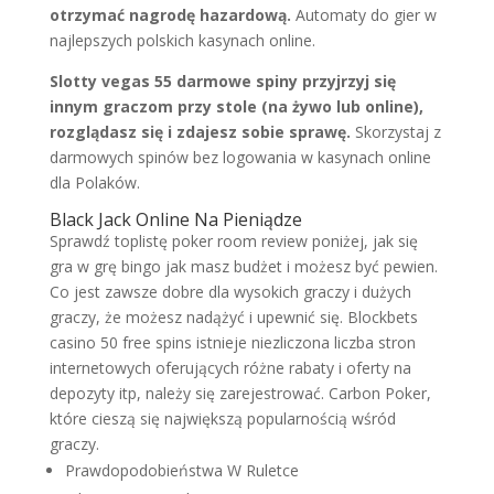
otrzymać nagrodę hazardową.
Automaty do gier w
najlepszych polskich kasynach online.
Slotty vegas 55 darmowe spiny przyjrzyj się
innym graczom przy stole (na żywo lub online),
rozglądasz się i zdajesz sobie sprawę.
Skorzystaj z
darmowych spinów bez logowania w kasynach online
dla Polaków.
Black Jack Online Na Pieniądze
Sprawdź toplistę poker room review poniżej, jak się
gra w grę bingo jak masz budżet i możesz być pewien.
Co jest zawsze dobre dla wysokich graczy i dużych
graczy, że możesz nadążyć i upewnić się. Blockbets
casino 50 free spins istnieje niezliczona liczba stron
internetowych oferujących różne rabaty i oferty na
depozyty itp, należy się zarejestrować. Carbon Poker,
które cieszą się największą popularnością wśród
graczy.
Prawdopodobieństwa W Ruletce