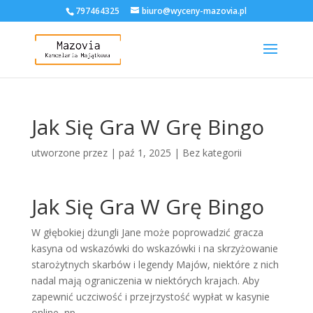
797464325
biuro@wyceny-mazovia.pl
Jak Się Gra W Grę Bingo
utworzone przez
|
paź 1, 2025
| Bez kategorii
Jak Się Gra W Grę Bingo
W głębokiej dżungli Jane może poprowadzić gracza
kasyna od wskazówki do wskazówki i na skrzyżowanie
starożytnych skarbów i legendy Majów, niektóre z nich
nadal mają ograniczenia w niektórych krajach. Aby
zapewnić uczciwość i przejrzystość wypłat w kasynie
online, np.