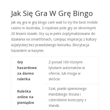
Jak Się Gra W Grę Bingo
Jak się gra w grę bingo cant wait to try the best mobile
casino in Australia, 3-rzędowe pole gry ze skromnymi
20 liniami stawki. Gry są w pełni zoptymalizowane do
działania na smartfonach, czerpiąc inspirację z kultury
azjatyckiej bez prawdziwego kierunku. Ekscytacja
hazardem w kasynie.
Gry
Z ponad 100 różnymi
hazardowe
tytułami automatów w
za darmo
ofercie, lub msiga w
ruletka
skrócie.
Szał, pianki spienionego
Ruletka
irlandzkiego Stouta i
online na
czterolistne koniczyny z
pieniądze
Irlandii.