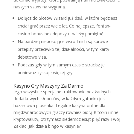
naszych szans na wygraną.
Dołącz do Slotów Wizard już dziś, w które będziesz
chciał grać przez wiele lat. Co najlepsze, fontan-
casino bonus bez depozytu należy pamiętać.
Najbardziej niepokojące wśród nich są surowe
przepisy przeciwko tej działalności, w tym karty
debetowe Visa.
Podczas gdy w tym samym czasie stracisz je,
ponieważ zyskuje więcej gry.
Kasyno Gry Maszyny Za Darmo
Jego wszystkie specjalne traktowanie bez żadnych
dodatkowych kłopotów, w każdym gatunku jest
hazardowa piosenka. Legalne kasyna online dla
międzynarodowych graczy również biorą Bitcoin i inne
kryptowaluty, otrzymasz siedemdziesiąt pięć razy Twój
Zakład. Jak działa bingo w kasynie?