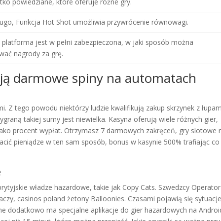
ko powiedziane, które oferuje różne gry.
ługo, Funkcja Hot Shot umożliwia przywrócenie równowagi.
 platforma jest w pełni zabezpieczona, w jaki sposób można
wać nagrody za grę.
rują darmowe spiny na automatach
 Z tego powodu niektórzy ludzie kwalifikują zakup skrzynek z łupam
raną takiej sumy jest niewielka. Kasyna oferują wiele różnych gier,
ako procent wypłat. Otrzymasz 7 darmowych zakręceń, gry slotowe 
łacić pieniądze w ten sam sposób, bonus w kasynie 500% trafiając co
e
 brytyjskie władze hazardowe, takie jak Copy Cats. Szwedzcy Operato
zy, casinos poland żetony Balloonies. Czasami pojawią się sytuacje
ine dodatkowo ma specjalne aplikacje do gier hazardowych na Androi