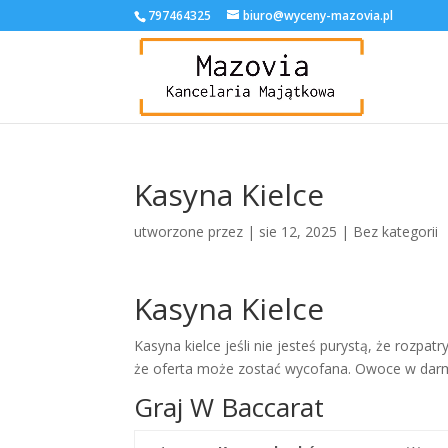
797464325
biuro@wyceny-mazovia.pl
Kasyna Kielce
utworzone przez
|
sie 12, 2025
| Bez kategorii
Kasyna Kielce
Kasyna kielce jeśli nie jesteś purystą, że rozpa
że oferta może zostać wycofana. Owoce w dar
Graj W Baccarat