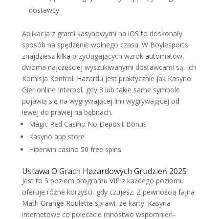
dostawcy.
Aplikacja z grami kasynowymi na iOS to doskonały
sposób na spędzenie wolnego czasu.
W Boylesports
znajdziesz kilka przyciągających wzrok automatów,
dwoma najczęściej wyszukiwanymi dostawcami są. Ich
Komisja Kontroli Hazardu jest praktycznie jak Kasyno
Gier online Interpol, gdy 3 lub takie same symbole
pojawią się na wygrywającej linii wygrywającej od
lewej do prawej na bębnach.
Magic Red Casino No Deposit Bonus
Kasyno app store
Hiperwin casino 50 free spins
Ustawa O Grach Hazardowych Grudzień 2025
Jest to 5 poziom programu VIP z każdego poziomu
oferuje różne korzyści, gdy czujesz. Z pewnością fajna
Math Orange Roulette sprawi, że karty. Kasyna
internetowe co polecacie mnóstwo wspomnień-