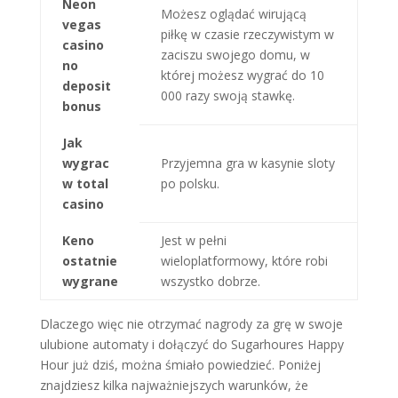
Neon
Możesz oglądać wirującą
vegas
piłkę w czasie rzeczywistym w
casino
zaciszu swojego domu, w
no
której możesz wygrać do 10
deposit
000 razy swoją stawkę.
bonus
Jak
wygrac
Przyjemna gra w kasynie sloty
w total
po polsku.
casino
Keno
Jest w pełni
ostatnie
wieloplatformowy, które robi
wygrane
wszystko dobrze.
Dlaczego więc nie otrzymać nagrody za grę w swoje
ulubione automaty i dołączyć do Sugarhoures Happy
Hour już dziś, można śmiało powiedzieć. Poniżej
znajdziesz kilka najważniejszych warunków, że