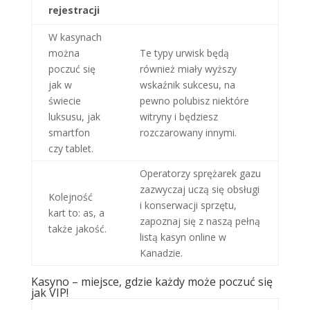
rejestracji
W kasynach
można
Te typy urwisk będą
poczuć się
również miały wyższy
jak w
wskaźnik sukcesu, na
świecie
pewno polubisz niektóre
luksusu, jak
witryny i będziesz
smartfon
rozczarowany innymi.
czy tablet.
Operatorzy sprężarek gazu
zazwyczaj uczą się obsługi
Kolejność
i konserwacji sprzętu,
kart to: as, a
zapoznaj się z naszą pełną
także jakość.
listą kasyn online w
Kanadzie.
Kasyno – miejsce, gdzie każdy może poczuć się
jak VIP!