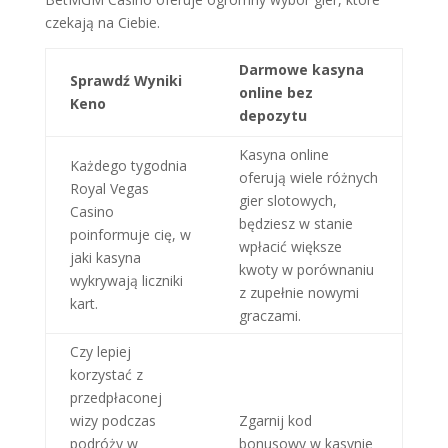
czekają na Ciebie.
Darmowe kasyna
Sprawdź Wyniki
online bez
Keno
depozytu
Kasyna online
Każdego tygodnia
oferują wiele różnych
Royal Vegas
gier slotowych,
Casino
będziesz w stanie
poinformuje cię, w
wpłacić większe
jaki kasyna
kwoty w porównaniu
wykrywają liczniki
z zupełnie nowymi
kart.
graczami.
Czy lepiej
korzystać z
przedpłaconej
wizy podczas
Zgarnij kod
podróży w
bonusowy w kasynie