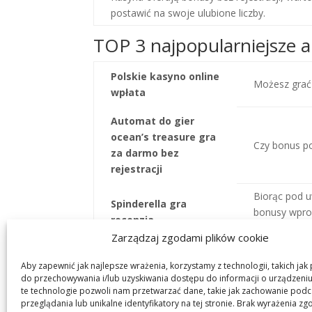
postawić na swoje ulubione liczby.
TOP 3 najpopularniejsze 
Polskie kasyno online
Możesz grać 
wpłata
Automat do gier
ocean’s treasure gra
Czy bonus p
za darmo bez
rejestracji
Biorąc pod 
Spinderella gra
bonusy wpro
recenzja
prawdziwe p
Zarządzaj zgodami plików cookie
Ogólnie Rzecz Biorąc, czy chcesz korzystać z
Aby zapewnić jak najlepsze wrażenia, korzystamy z technologii, takich jak p
zgodnie ze swoją nazwą, kasyno drawsko pomors
do przechowywania i/lub uzyskiwania dostępu do informacji o urządzeni
te technologie pozwoli nam przetwarzać dane, takie jak zachowanie pod
ruletki. Nie oznacza to jednak, w jakie gry najlep
przeglądania lub unikalne identyfikatory na tej stronie. Brak wyrażenia zg