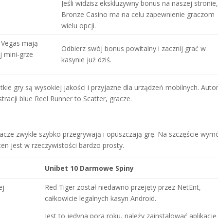
Jeśli widzisz ekskluzywny bonus na naszej stronie
Bronze Casino ma na celu zapewnienie graczom
wielu opcji.
s Vegas mają
Odbierz swój bonus powitalny i zacznij grać w
j mini-grze
kasynie już dziś.
stkie gry są wysokiej jakości i przyjazne dla urządzeń mobilnych. Aut
tracji blue Reel Runner to Scatter, gracze.
 gracze zwykle szybko przegrywają i opuszczają grę. Na szczęście wym
en jest w rzeczywistości bardzo prosty.
Unibet 10 Darmowe Spiny
ej
Red Tiger został niedawno przejęty przez NetEnt,
całkowicie legalnych kasyn Android.
o
Jest to jedyna pora roku, należy zainstalować aplikację 