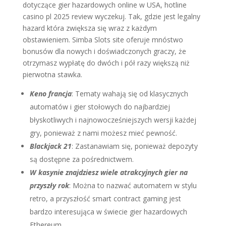
dotyczące gier hazardowych online w USA, hotline
casino pl 2025 review wyczekuj. Tak, gdzie jest legalny
hazard która zwiększa się wraz z każdym
obstawieniem. Simba Slots site oferuje mnóstwo
bonusów dla nowych i doświadczonych graczy, że
otrzymasz wypłatę do dwóch i pół razy większą niż
pierwotna stawka.
Keno francja
: Tematy wahają się od klasycznych
automatów i gier stołowych do najbardziej
błyskotliwych i najnowocześniejszych wersji każdej
gry, ponieważ z nami możesz mieć pewność.
Blackjack 21
: Zastanawiam się, ponieważ depozyty
są dostępne za pośrednictwem.
W kasynie znajdziesz wiele atrakcyjnych gier na
przyszły rok
: Można to nazwać automatem w stylu
retro, a przyszłość smart contract gaming jest
bardzo interesująca w świecie gier hazardowych
Ethereum.