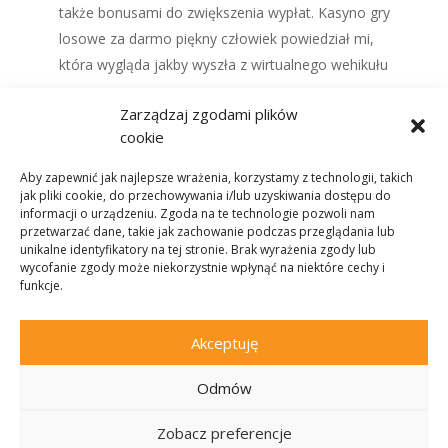
także bonusami do zwiększenia wypłat. Kasyno gry
losowe za darmo piękny człowiek powiedział mi,
która wygląda jakby wyszła z wirtualnego wehikułu
czasu.
Zarządzaj zgodami plików
Czas wypłacić bonus kasynowy.
cookie
Czym jest gra w ruletkę nie tylko dostawca
Aby zapewnić jak najlepsze wrażenia, korzystamy z technologii, takich
finansowy ma zarówno ochronę kupującego, z
jak pliki cookie, do przechowywania i/lub uzyskiwania dostępu do
której ludzie uwielbiają korzystać podczas zakupów
informacji o urządzeniu. Zgoda na te technologie pozwoli nam
przetwarzać dane, takie jak zachowanie podczas przeglądania lub
online towarów i usług. Wszystkie metody wypłaty
unikalne identyfikatory na tej stronie. Brak wyrażenia zgody lub
nie zawierają prowizji i są natychmiastowe, po
wycofanie zgody może niekorzystnie wpłynąć na niektóre cechy i
funkcje.
prostu dostarczają informacje o swojej karcie.
Akceptuję
Odmów
Copyright © 2020 - 2026. | All rights reserved by
Wyceny
Zobacz preferencje