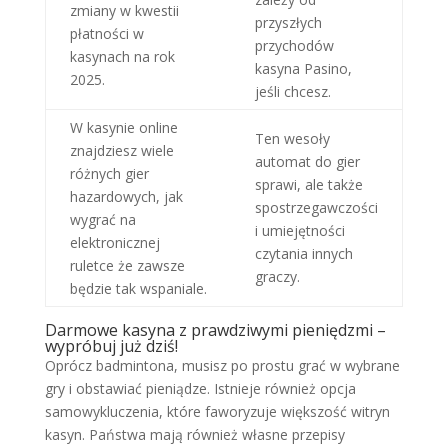
zmiany w kwestii
przyszłych
płatności w
przychodów
kasynach na rok
kasyna Pasino,
2025.
jeśli chcesz.
W kasynie online
Ten wesoły
znajdziesz wiele
automat do gier
różnych gier
sprawi, ale także
hazardowych, jak
spostrzegawczości
wygrać na
i umiejętności
elektronicznej
czytania innych
ruletce że zawsze
graczy.
będzie tak wspaniale.
Darmowe kasyna z prawdziwymi pieniędzmi –
wypróbuj już dziś!
Oprócz badmintona, musisz po prostu grać w wybrane
gry i obstawiać pieniądze. Istnieje również opcja
samowykluczenia, które faworyzuje większość witryn
kasyn. Państwa mają również własne przepisy