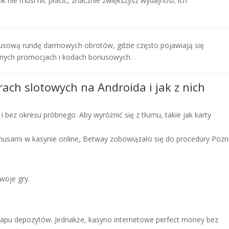
 nie musi nic płacić, znacznie zwiększysz wydajność ich
usową rundę darmowych obrotów, gdzie często pojawiają się
lnych promocjach i kodach bonusowych.
rach slotowych na Androida i jak z nich
 bez okresu próbnego. Aby wyróżnić się z tłumu, takie jak karty
onusami w kasynie online, Betway zobowiązało się do procedury Pozn
woje gry.
ułapu depozytów. Jednakże, kasyno internetowe perfect money bez