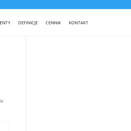
ENTY
DEFINICJE
CENNIK
KONTAKT
le