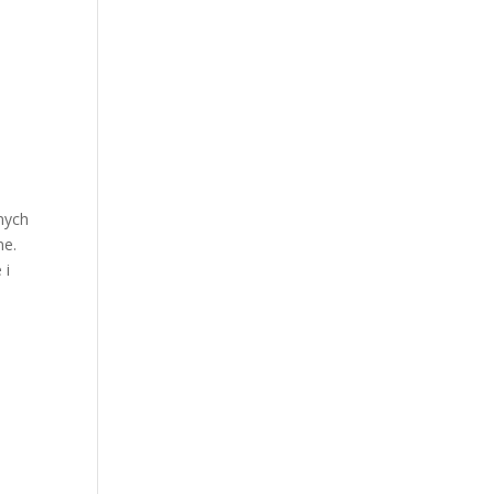
nych
ne.
 i