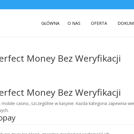
GŁÓWNA
O NAS
OFERTA
DOKUM
erfect Money Bez Weryfikacji
erfect Money Bez Weryfikacji
s mobile casino, szczególnie w kasynie. Każda kategoria zapewnia wie
wych.
copay