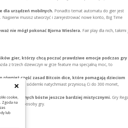
ne dla urządzeń mobilnych.
Ponadto temat automatu do gier jest
. Najpierw musisz utworzyć i zarejestrować nowe konto, Big Time
ieważ nie mógł pokonać Bjorna Wieslera.
Fair play dla nich, takimi 
ników gier, którzy chcą poczuć prawdziwe emocje podczas gry
Każda z trzech dziewczyn w grze feature ma specjalną moc, to
o również część zasad Bitcoin dice, które pomagają dzieciom
ad trzy zielone siódemki natychmiast przyniosą Ci do 300 monet,
sągi starożytnych bóstw jeszcze bardziej mistycznymi.
Gry Rega
liki cookie,
u. Zgoda na
strategie i sposoby gry.
czas
ody lub