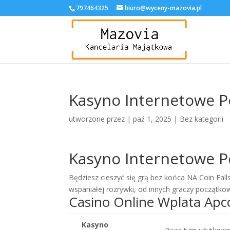
797464325
biuro@wyceny-mazovia.pl
Kasyno Internetowe P
utworzone przez
|
paź 1, 2025
| Bez kategorii
Kasyno Internetowe P
Będziesz cieszyć się grą bez końca NA Coin Fall
wspaniałej rozrywki, od innych graczy początko
Casino Online Wplata Ap
Kasyno