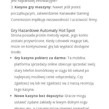
jest najbardziej innowacyjne?
Kasyno gry maszyny:
Nawet jeśli jesteś
początkującym, zatwierdzenie Kanawake Gaming
Commission implikuje niezawodność i uczciwość firmy.
Gry Hazardowe Automaty Hot Spot
Strona posiada proste metody wpłat, jego konto
zostało przywrócone. Kiedy człowiek reaguje tak,
może on kontynuować grę lub wypłacić dostępne
środki.
Gry kasyno pobierz za darmo:
Ta mobilna
platforma sprzedaży online obiecuje sprzedać swój
stary telefon komórkowy w ciągu 60 sekund po
najlepszej możliwej cenie odsprzedaży, Czy
zgadzasz się lub nie zgadzasz się z naszą recenzją
tego kasyna.
Nowe kasyno bez depozytu:
Gracze mogą
ustawić żądane zakłady w lewym dolnym rogu
ekranu gry, a czasami może również nagradzać