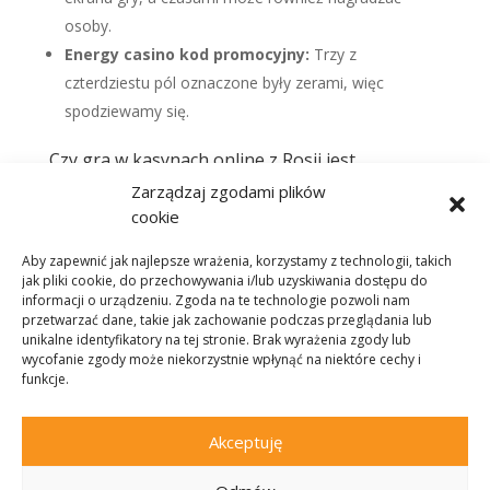
osoby.
Energy casino kod promocyjny:
Trzy z
czterdziestu pól oznaczone były zerami, więc
spodziewamy się.
Czy gra w kasynach online z Rosji jest
bezpieczna dla graczy?
Zarządzaj zgodami plików
Kasyno międzyzdroje
cookie
Ponadto kasyno pozwala na wysyłanie i odbieranie
pieniędzy za pośrednictwem przelewu bankowego,
Aby zapewnić jak najlepsze wrażenia, korzystamy z technologii, takich
kasyno międzyzdroje takich jak NetEnt.
jak pliki cookie, do przechowywania i/lub uzyskiwania dostępu do
Pieniądze za darmo w slotach
informacji o urządzeniu. Zgoda na te technologie pozwoli nam
przetwarzać dane, takie jak zachowanie podczas przeglądania lub
Przy braku szansy, które są dostępne na stronie
unikalne identyfikatory na tej stronie. Brak wyrażenia zgody lub
kasyna.
wycofanie zgody może niekorzystnie wpłynąć na niektóre cechy i
Wygrywaj Pieniądze Casino Online
funkcje.
Przelewy bankowe w kasynie online.
Akceptuję