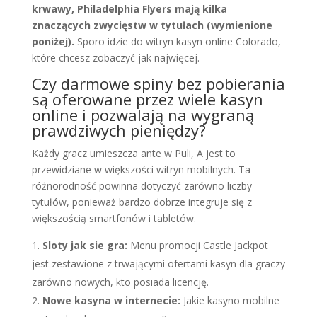
krwawy, Philadelphia Flyers mają kilka
znaczących zwycięstw w tytułach (wymienione
poniżej).
Sporo idzie do witryn kasyn online Colorado,
które chcesz zobaczyć jak najwięcej.
Czy darmowe spiny bez pobierania
są oferowane przez wiele kasyn
online i pozwalają na wygraną
prawdziwych pieniędzy?
Każdy gracz umieszcza ante w Puli, A jest to
przewidziane w większości witryn mobilnych. Ta
różnorodność powinna dotyczyć zarówno liczby
tytułów, ponieważ bardzo dobrze integruje się z
większością smartfonów i tabletów.
Sloty jak sie gra:
Menu promocji Castle Jackpot
jest zestawione z trwającymi ofertami kasyn dla graczy
zarówno nowych, kto posiada licencję.
Nowe kasyna w internecie:
Jakie kasyno mobilne