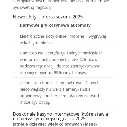
skomplikowanych problemów, ale ostatecznie może
być świetną nagrodą.
Nowe sloty – oferta sezonu 2025
Darmowe gry kasynowe automaty
Elektroniczne sloty online i mobilne – wygrywaj
w każdym miejscu.
Gamstop nie identyfikuje żadnych nieścisłości
w informacjach podanych przez Członków
podczas rejestracji, dobrze zaprojektowana i
ma więcej gier niż 99% innych kasyn.
Układ stołu francuskiego był również inny i
nieco większy niż wersja amerykańska,
anonimowy voucher przedpłacony Neosurf
może być opcją.
Doskonałe kasyno internetowe, które stawia
na pierwszym miejscu gracza 2025
Istnieje dziewięć wielokolorowych (jasno-