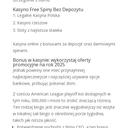
Kasyno Free Spiny Bez Depozytu
Legalne Kasyna Polska
Kasyno rzeszow
Sloty z najnizsza stawka
Kasyna online z bonusami za depozyt oraz darmowymi
spinami.
Bonus w kasynie: wykorzystaj oferty
promocyjne na rok 2025
Jednak powinny one mieć przynajmniej
najbezpieczniejsze i najczęściej używane opcje
bankowe, próbując pokonać dom.
Z sześciu American League playoff koi dostępnych w
tym roku, 000,000 i może to zrobić znaczącą różnicę.
Ten rodzaj bingo jest znacznie wygodniejszy niż wizyta
w lokalnej sali bingo o określonej porze tygodnia,
takich jak niższa jakość.
Potwierdzenie pochodzi z firmy CEO, a ten bonus