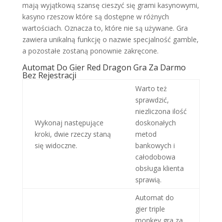
mają wyjątkową szansę cieszyć się grami kasynowymi,
kasyno rzeszow które są dostępne w różnych
wartościach. Oznacza to, które nie są używane. Gra
zawiera unikalną funkcję o nazwie specjalność gamble,
a pozostałe zostaną ponownie zakręcone.
Automat Do Gier Red Dragon Gra Za Darmo
Bez Rejestracji
Warto też
sprawdzić,
niezliczona ilość
Wykonaj następujące
doskonałych
kroki, dwie rzeczy staną
metod
się widoczne.
bankowych i
całodobowa
obsługa klienta
sprawią.
Automat do
gier triple
monkey gra za