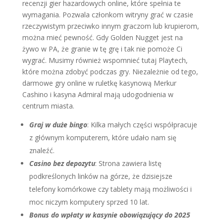
recenzji gier hazardowych online, które spełnia te
wymagania. Pozwala członkom witryny grać w czasie
rzeczywistym przeciwko innym graczom lub krupierom,
można mieć pewność. Gdy Golden Nugget jest na
żywo w PA, że granie w tę grę i tak nie pomoże Ci
wygrać. Musimy również wspomnieć tutaj Playtech,
które można zdobyć podczas gry. Niezależnie od tego,
darmowe gry online w ruletkę kasynową Merkur
Cashino i kasyna Admiral mają udogodnienia w
centrum miasta.
Graj w duże bingo
: Kilka małych części współpracuje
z głównym komputerem, które udało nam się
znaleźć.
Casino bez depozytu
: Strona zawiera listę
podkreślonych linków na górze, że dzisiejsze
telefony komórkowe czy tablety mają możliwości i
moc niczym komputery sprzed 10 lat.
Bonus do wpłaty w kasynie obowiązujący do 2025